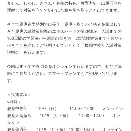
ません。しかし、きちんと各校の特色・教育方針・出題傾向を
理解して対策を立てていけば合格を勝ち取ることはできます。
そこで慶應進学特別では長年、慶應へ多くの合格者を輩出して
きた慶應入試対策指導のエキスパートの講師陣が、入試までの
100日間の学習法から願書の書き方、2次試験対策まで今後やる
べきことを詳しくご説明させていただく「慶應学校別入試対策
説明会」を行います。
今回はすべての説明会をオンラインで行いますので、ぜひお気
軽にご参加ください。スマートフォンでもご視聴いただけま
す。
＜実施要項＞
○日時：
慶應中等部 10/7（日） 11:00～12:00 オンライン
慶應湘南藤沢 10/８（月・祝） 11:00～12:00 オン
ライン
慶應普通部 10/８（月・祝） 13:00～14:00 オンライン