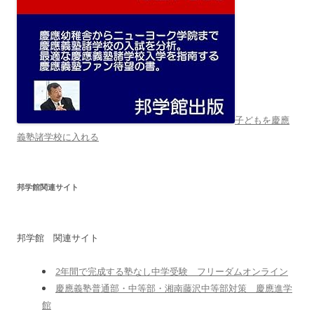
子どもを慶應
義塾諸学校に入れる
邦学館関連サイト
邦学館 関連サイト
2年間で完成する塾なし中学受験 フリーダムオンライン
慶應義塾普通部・中等部・湘南藤沢中等部対策 慶應進学
館