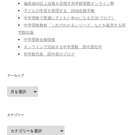
偏差値60以上合格を目指す邦学館算数オンライン塾
子どもの学習を管理する WEB合格手帳
中学受験で普通に子どもと幸せになる方法(ブログ）
中学受験教材「これでわかるシリーズ」などを販売する邦
学館出版
中学受験合格情報
オンラインで完結する中学受験 田中貴社中
邦学館代表 田中貴のブログ
アーカイブ
ア
ー
カ
イ
ブ
カテゴリー
カ
テ