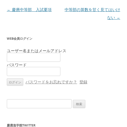
投
←
慶應中等部 入試要項
中等部の算数を甘く見てはいけ
稿
ない
→
ナ
ビ
WEB会員ログイン
ゲ
ー
ユーザー名またはメールアドレス
シ
パスワード
ョ
ン
パスワードをお忘れですか？
登録
検
索:
慶應進学館TWITTER