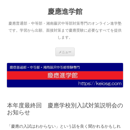
コ
ン
慶應進学館
テ
ン
ツ
へ
慶應普通部・中等部・湘南藤沢中等部対策専門のオンライン進学塾
ス
キ
です。学習から出願、面接対策まで慶應受験に必要なすべてを提供
ッ
します。
プ
メニュー
本年度最終回 慶應学校別入試対策説明会の
お知らせ
「慶應の入試はわからない」という話を良く聞かれるかもしれ