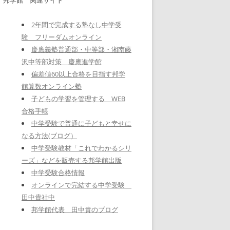
2年間で完成する塾なし中学受
験 フリーダムオンライン
慶應義塾普通部・中等部・湘南藤
沢中等部対策 慶應進学館
偏差値60以上合格を目指す邦学
館算数オンライン塾
子どもの学習を管理する WEB
合格手帳
中学受験で普通に子どもと幸せに
なる方法(ブログ）
中学受験教材「これでわかるシリ
ーズ」などを販売する邦学館出版
中学受験合格情報
オンラインで完結する中学受験
田中貴社中
邦学館代表 田中貴のブログ