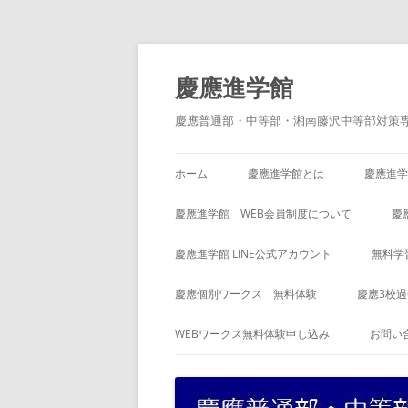
コ
ン
テ
慶應進学館
ン
ツ
へ
慶應普通部・中等部・湘南藤沢中等部対策
ス
キ
ッ
プ
ホーム
慶應進学館とは
慶應進学
慶應進学館 WEB会員制度について
慶
慶應進学館 LINE公式アカウント
無料学
慶應個別ワークス 無料体験
慶應3校
WEBワークス無料体験申し込み
お問い