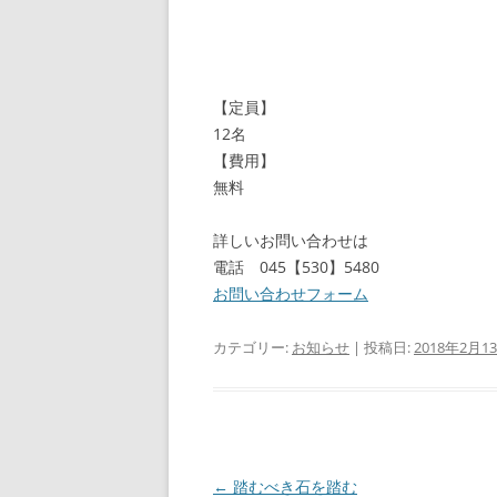
【定員】
12名
【費用】
無料
詳しいお問い合わせは
電話 045【530】5480
お問い合わせフォーム
カテゴリー:
お知らせ
| 投稿日:
2018年2月1
投
←
踏むべき石を踏む