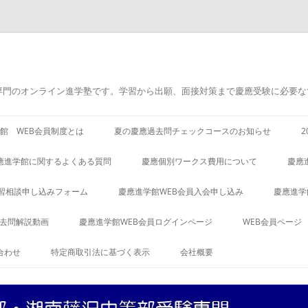
専門のオンライン進学塾です。学習から出願、面接対策まで慶應受験に必要な
館 WEB会員制度とは
夏の慶應過去問チェックコースのお知らせ
應進学館に関するよくある質問
慶應個別ワークス費用について
慶應
習相談申し込みフォーム
慶應進学館WEB会員入会申し込み
慶應進学
過去問解説動画
慶應進学館WEB会員ログインページ
WEB会員ページ
合わせ
特定商取引法に基づく表示
会社概要