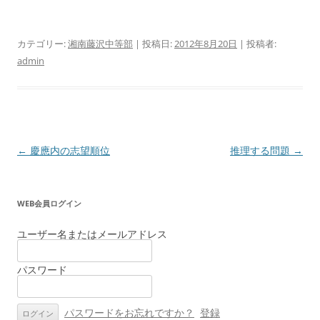
カテゴリー:
湘南藤沢中等部
| 投稿日:
2012年8月20日
|
投稿者:
admin
投
←
慶應内の志望順位
推理する問題
→
稿
ナ
WEB会員ログイン
ビ
ゲ
ユーザー名またはメールアドレス
ー
パスワード
シ
ョ
ン
パスワードをお忘れですか？
登録