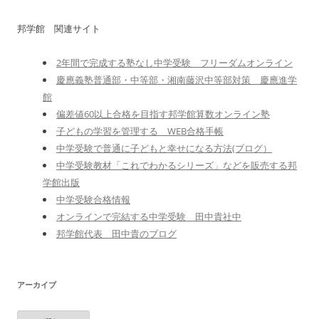
邦学館 関連サイト
2年間で完成する塾なし中学受験 フリーダムオンライン
慶應義塾普通部・中等部・湘南藤沢中等部対策 慶應進学
館
偏差値60以上合格を目指す邦学館算数オンライン塾
子どもの学習を管理する WEB合格手帳
中学受験で普通に子どもと幸せになる方法(ブログ）
中学受験教材「これでわかるシリーズ」などを販売する邦
学館出版
中学受験合格情報
オンラインで完結する中学受験 田中貴社中
邦学館代表 田中貴のブログ
アーカイブ
ア