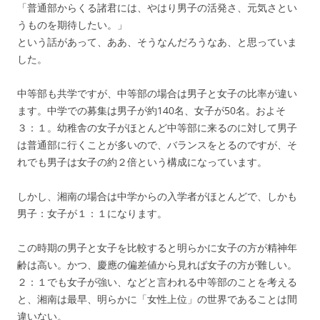
「普通部からくる諸君には、やはり男子の活発さ、元気さとい
うものを期待したい。」
という話があって、ああ、そうなんだろうなあ、と思っていま
した。
中等部も共学ですが、中等部の場合は男子と女子の比率が違い
ます。中学での募集は男子が約140名、女子が50名。およそ
３：１。幼稚舎の女子がほとんど中等部に来るのに対して男子
は普通部に行くことが多いので、バランスをとるのですが、そ
れでも男子は女子の約２倍という構成になっています。
しかし、湘南の場合は中学からの入学者がほとんどで、しかも
男子：女子が１：１になります。
この時期の男子と女子を比較すると明らかに女子の方が精神年
齢は高い。かつ、慶應の偏差値から見れば女子の方が難しい。
２：１でも女子が強い、などと言われる中等部のことを考える
と、湘南は最早、明らかに「女性上位」の世界であることは間
違いない。