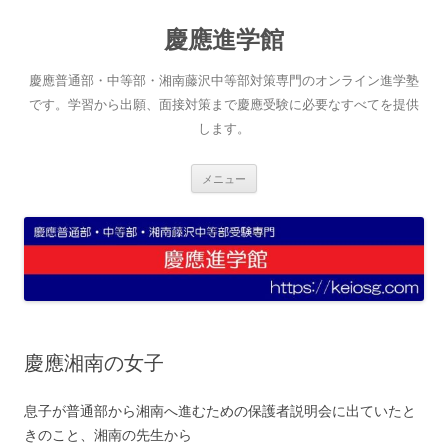
コ
ン
慶應進学館
テ
ン
ツ
へ
慶應普通部・中等部・湘南藤沢中等部対策専門のオンライン進学塾
ス
キ
です。学習から出願、面接対策まで慶應受験に必要なすべてを提供
ッ
します。
プ
メニュー
慶應湘南の女子
息子が普通部から湘南へ進むための保護者説明会に出ていたと
きのこと、湘南の先生から