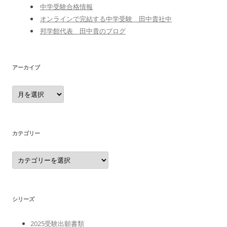
中学受験合格情報
オンラインで完結する中学受験 田中貴社中
邦学館代表 田中貴のブログ
アーカイブ
ア
ー
カ
イ
ブ
カテゴリー
カ
テ
ゴ
リ
ー
シリーズ
2025受験出願書類