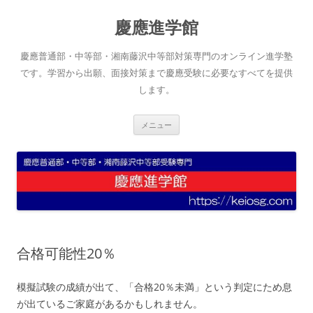
コ
ン
慶應進学館
テ
ン
ツ
へ
慶應普通部・中等部・湘南藤沢中等部対策専門のオンライン進学塾
ス
キ
です。学習から出願、面接対策まで慶應受験に必要なすべてを提供
ッ
します。
プ
メニュー
合格可能性20％
模擬試験の成績が出て、「合格20％未満」という判定にため息
が出ているご家庭があるかもしれません。