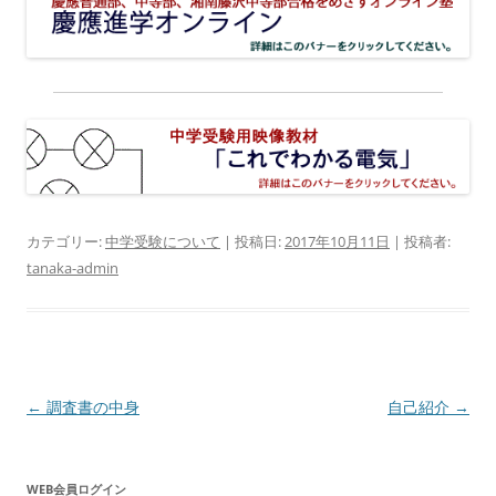
カテゴリー:
中学受験について
| 投稿日:
2017年10月11日
|
投稿者:
tanaka-admin
投
←
調査書の中身
自己紹介
→
稿
ナ
WEB会員ログイン