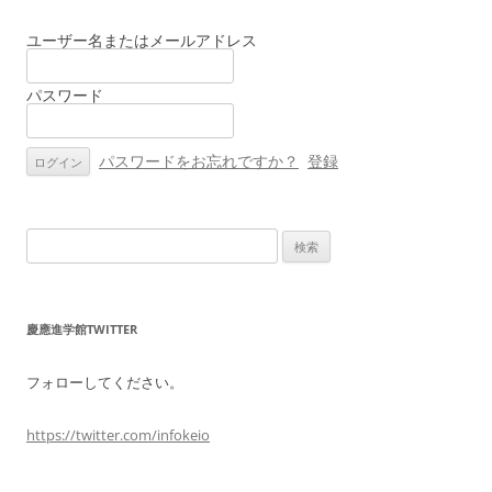
ビ
ゲ
ユーザー名またはメールアドレス
ー
パスワード
シ
ョ
ン
パスワードをお忘れですか？
登録
検
索:
慶應進学館TWITTER
フォローしてください。
https://twitter.com/infokeio