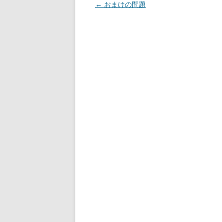
投
←
おまけの問題
稿
ナ
ビ
ゲ
ー
シ
ョ
ン