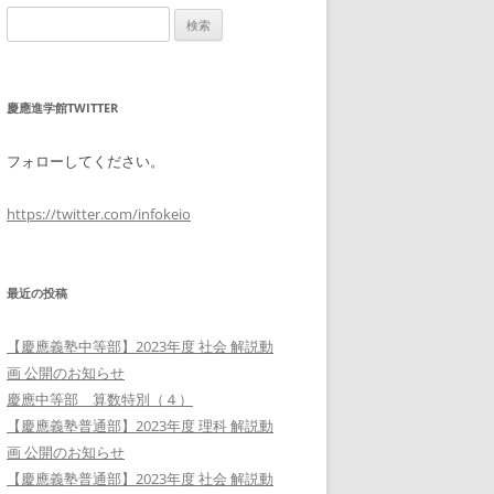
検
索:
慶應進学館TWITTER
フォローしてください。
https://twitter.com/infokeio
最近の投稿
【慶應義塾中等部】2023年度 社会 解説動
画 公開のお知らせ
慶應中等部 算数特別（４）
【慶應義塾普通部】2023年度 理科 解説動
画 公開のお知らせ
【慶應義塾普通部】2023年度 社会 解説動