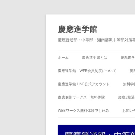
コ
ン
テ
慶應進学館
ン
ツ
へ
慶應普通部・中等部・湘南藤沢中等部対策
ス
キ
ッ
プ
ホーム
慶應進学館とは
慶應進学
慶應進学館 WEB会員制度について
慶
慶應進学館 LINE公式アカウント
無料学
慶應個別ワークス 無料体験
慶應3校
WEBワークス無料体験申し込み
お問い