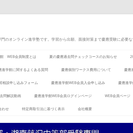
専門のオンライン進学塾です。学習から出願、面接対策まで慶應受験に必要な
館 WEB会員制度とは
夏の慶應過去問チェックコースのお知らせ
應進学館に関するよくある質問
慶應個別ワークス費用について
慶應
習相談申し込みフォーム
慶應進学館WEB会員入会申し込み
慶應進学
過去問解説動画
慶應進学館WEB会員ログインページ
WEB会員ページ
合わせ
特定商取引法に基づく表示
会社概要