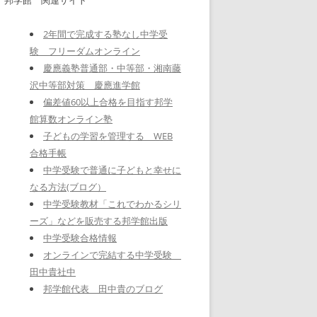
2年間で完成する塾なし中学受
験 フリーダムオンライン
慶應義塾普通部・中等部・湘南藤
沢中等部対策 慶應進学館
偏差値60以上合格を目指す邦学
館算数オンライン塾
子どもの学習を管理する WEB
合格手帳
中学受験で普通に子どもと幸せに
なる方法(ブログ）
中学受験教材「これでわかるシリ
ーズ」などを販売する邦学館出版
中学受験合格情報
オンラインで完結する中学受験
田中貴社中
邦学館代表 田中貴のブログ