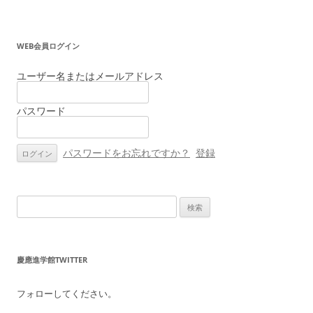
ナ
ビ
WEB会員ログイン
ゲ
ー
ユーザー名またはメールアドレス
シ
パスワード
ョ
ン
パスワードをお忘れですか？
登録
検
索:
慶應進学館TWITTER
フォローしてください。