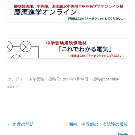
カテゴリー:
中学受験
| 投稿日:
2017年1月14日
|
投稿者:
tanaka-
admin
投
←
角度の問題
湘南、中等部の一次試験の服装
稿
は
→