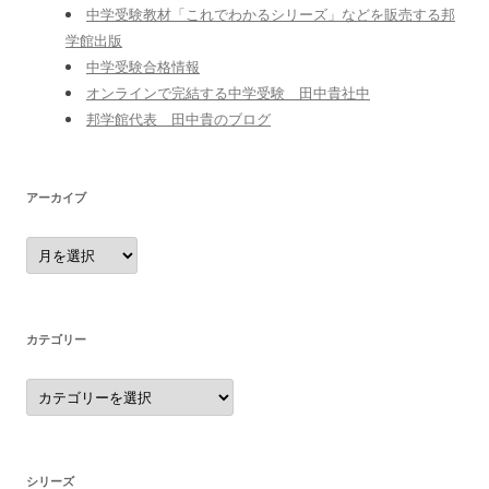
中学受験教材「これでわかるシリーズ」などを販売する邦
学館出版
中学受験合格情報
オンラインで完結する中学受験 田中貴社中
邦学館代表 田中貴のブログ
アーカイブ
ア
ー
カ
イ
ブ
カテゴリー
カ
テ
ゴ
リ
ー
シリーズ