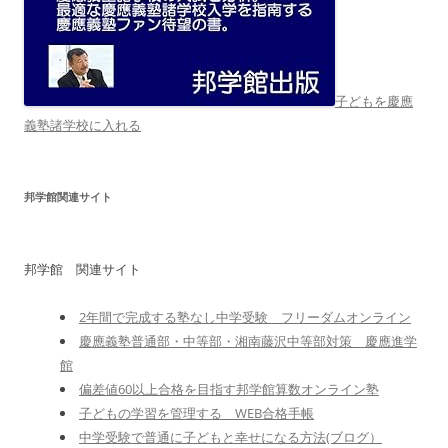
子どもを慶應
義塾諸学校に入れる
邦学館関連サイト
邦学館 関連サイト
2年間で完成する塾なし中学受験 フリーダムオンライン
慶應義塾普通部・中等部・湘南藤沢中等部対策 慶應進学
館
偏差値60以上合格を目指す邦学館算数オンライン塾
子どもの学習を管理する WEB合格手帳
中学受験で普通に子どもと幸せになる方法(ブログ）