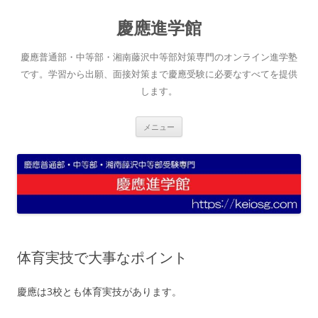
コ
ン
慶應進学館
テ
ン
ツ
へ
慶應普通部・中等部・湘南藤沢中等部対策専門のオンライン進学塾
ス
キ
です。学習から出願、面接対策まで慶應受験に必要なすべてを提供
ッ
します。
プ
メニュー
体育実技で大事なポイント
慶應は3校とも体育実技があります。