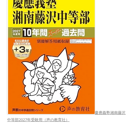
慶應義塾湘南藤沢
中等部2027年受験用（声の教育社）