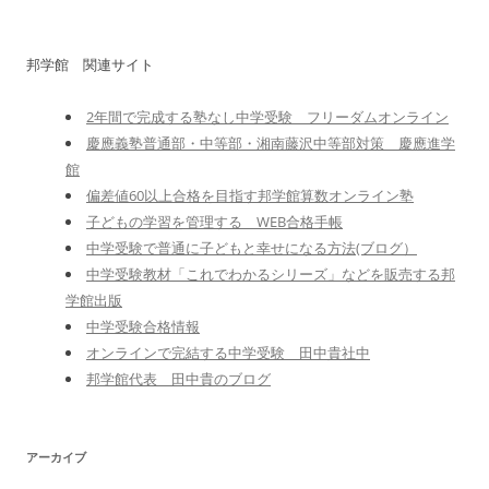
邦学館 関連サイト
2年間で完成する塾なし中学受験 フリーダムオンライン
慶應義塾普通部・中等部・湘南藤沢中等部対策 慶應進学
館
偏差値60以上合格を目指す邦学館算数オンライン塾
子どもの学習を管理する WEB合格手帳
中学受験で普通に子どもと幸せになる方法(ブログ）
中学受験教材「これでわかるシリーズ」などを販売する邦
学館出版
中学受験合格情報
オンラインで完結する中学受験 田中貴社中
邦学館代表 田中貴のブログ
アーカイブ