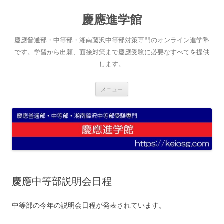
コ
ン
慶應進学館
テ
ン
ツ
へ
慶應普通部・中等部・湘南藤沢中等部対策専門のオンライン進学塾
ス
キ
です。学習から出願、面接対策まで慶應受験に必要なすべてを提供
ッ
します。
プ
メニュー
慶應中等部説明会日程
中等部の今年の説明会日程が発表されています。