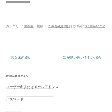
============
カテゴリー:
中等部
| 投稿日:
2016年4月19日
|
投稿者:
tanaka-admin
投
←
男女比の違い
親が良い思いをした場合
→
稿
ナ
WEB会員ログイン
ビ
ゲ
ユーザー名またはメールアドレス
ー
パスワード
シ
ョ