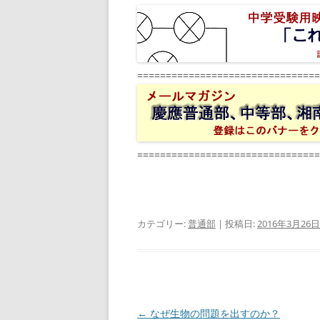
================================
================================
カテゴリー:
普通部
| 投稿日:
2016年3月26日
投
←
なぜ生物の問題を出すのか？