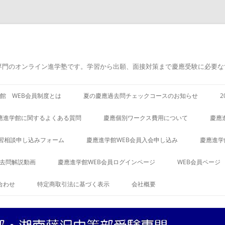
専門のオンライン進学塾です。学習から出願、面接対策まで慶應受験に必要な
館 WEB会員制度とは
夏の慶應過去問チェックコースのお知らせ
應進学館に関するよくある質問
慶應個別ワークス費用について
慶應
習相談申し込みフォーム
慶應進学館WEB会員入会申し込み
慶應進学
過去問解説動画
慶應進学館WEB会員ログインページ
WEB会員ページ
合わせ
特定商取引法に基づく表示
会社概要