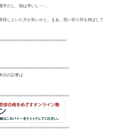
学だし、朝は早いし･･･。
覚悟しといた方が良いかと。まあ、思い切り羽を伸ばして
=============================
==============================
本日の記事は
==============================
==============================