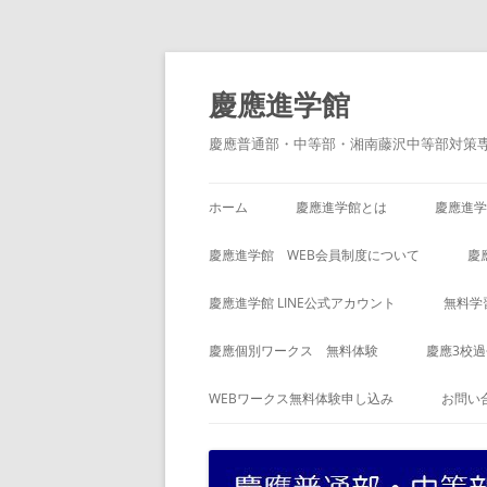
コ
ン
テ
慶應進学館
ン
ツ
へ
慶應普通部・中等部・湘南藤沢中等部対策
ス
キ
ッ
プ
ホーム
慶應進学館とは
慶應進学
慶應進学館 WEB会員制度について
慶
慶應進学館 LINE公式アカウント
無料学
慶應個別ワークス 無料体験
慶應3校
WEBワークス無料体験申し込み
お問い