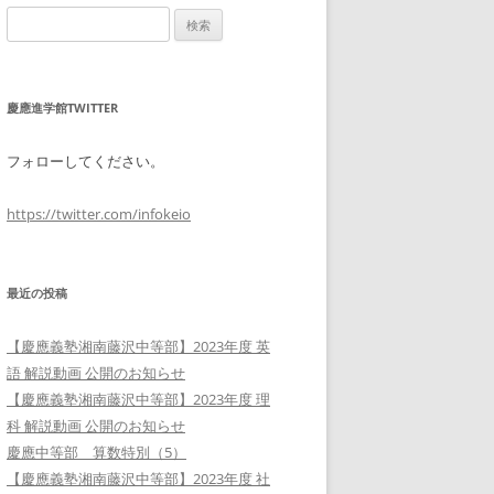
検
索:
慶應進学館TWITTER
フォローしてください。
https://twitter.com/infokeio
最近の投稿
【慶應義塾湘南藤沢中等部】2023年度 英
語 解説動画 公開のお知らせ
【慶應義塾湘南藤沢中等部】2023年度 理
科 解説動画 公開のお知らせ
慶應中等部 算数特別（5）
【慶應義塾湘南藤沢中等部】2023年度 社