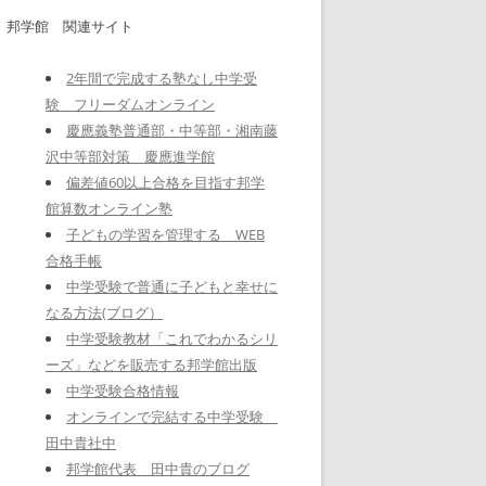
邦学館 関連サイト
2年間で完成する塾なし中学受
験 フリーダムオンライン
慶應義塾普通部・中等部・湘南藤
沢中等部対策 慶應進学館
偏差値60以上合格を目指す邦学
館算数オンライン塾
子どもの学習を管理する WEB
合格手帳
中学受験で普通に子どもと幸せに
なる方法(ブログ）
中学受験教材「これでわかるシリ
ーズ」などを販売する邦学館出版
中学受験合格情報
オンラインで完結する中学受験
田中貴社中
邦学館代表 田中貴のブログ