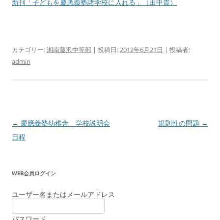
新刊「子どもを慶應義塾諸学校に入れる」（田中貴）
カテゴリー:
湘南藤沢中等部
| 投稿日:
2012年6月21日
|
投稿者:
admin
投
←
慶應義塾幼稚舎 学校説明会
規則性の問題
→
稿
日程
ナ
ビ
WEB会員ログイン
ゲ
ー
ユーザー名またはメールアドレス
シ
パスワード
ョ