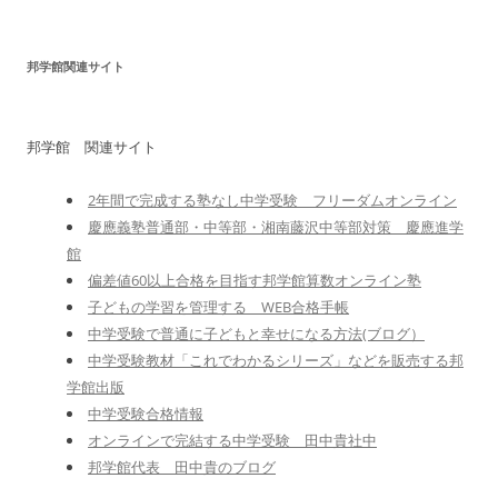
邦学館関連サイト
邦学館 関連サイト
2年間で完成する塾なし中学受験 フリーダムオンライン
慶應義塾普通部・中等部・湘南藤沢中等部対策 慶應進学
館
偏差値60以上合格を目指す邦学館算数オンライン塾
子どもの学習を管理する WEB合格手帳
中学受験で普通に子どもと幸せになる方法(ブログ）
中学受験教材「これでわかるシリーズ」などを販売する邦
学館出版
中学受験合格情報
オンラインで完結する中学受験 田中貴社中
邦学館代表 田中貴のブログ