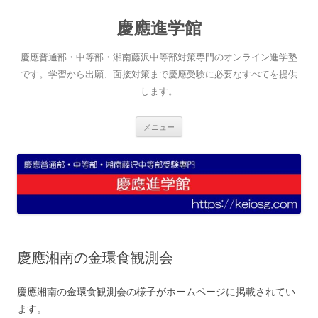
コ
ン
慶應進学館
テ
ン
ツ
へ
慶應普通部・中等部・湘南藤沢中等部対策専門のオンライン進学塾
ス
キ
です。学習から出願、面接対策まで慶應受験に必要なすべてを提供
ッ
します。
プ
メニュー
慶應湘南の金環食観測会
慶應湘南の金環食観測会の様子がホームページに掲載されてい
ます。