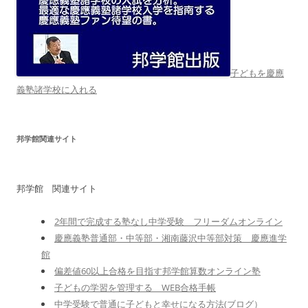
子どもを慶應
義塾諸学校に入れる
邦学館関連サイト
邦学館 関連サイト
2年間で完成する塾なし中学受験 フリーダムオンライン
慶應義塾普通部・中等部・湘南藤沢中等部対策 慶應進学
館
偏差値60以上合格を目指す邦学館算数オンライン塾
子どもの学習を管理する WEB合格手帳
中学受験で普通に子どもと幸せになる方法(ブログ）