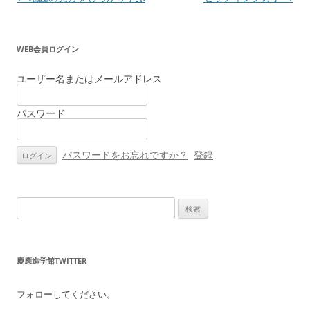
稿
ナ
WEB会員ログイン
ビ
ゲ
ユーザー名またはメールアドレス
ー
パスワード
シ
ョ
ン
パスワードをお忘れですか？
登録
検
索:
慶應進学館TWITTER
フォローしてください。