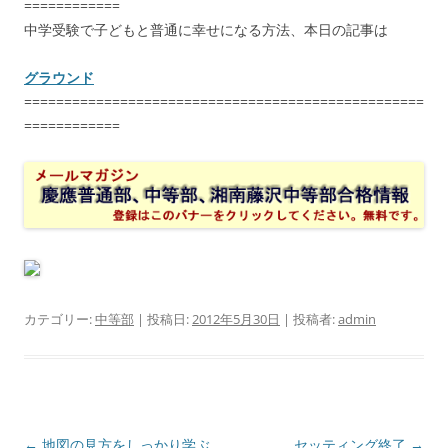
============
中学受験で子どもと普通に幸せになる方法、本日の記事は
グラウンド
==================================================
============
カテゴリー:
中等部
| 投稿日:
2012年5月30日
|
投稿者:
admin
投
←
地図の見方をしっかり学ぶ
セッティング終了
→