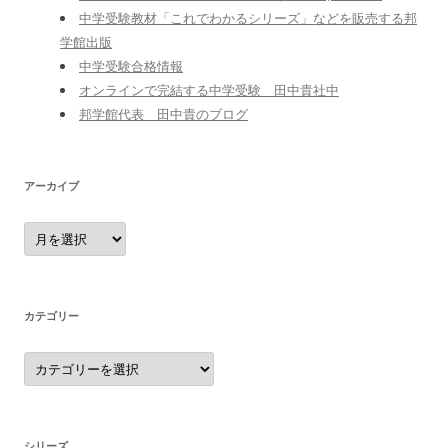
中学受験教材「これでわかるシリーズ」などを販売する邦
学館出版
中学受験合格情報
オンラインで完結する中学受験 田中貴社中
邦学館代表 田中貴のブログ
アーカイブ
ア
ー
カ
イ
ブ
カテゴリー
カ
テ
ゴ
リ
ー
シリーズ