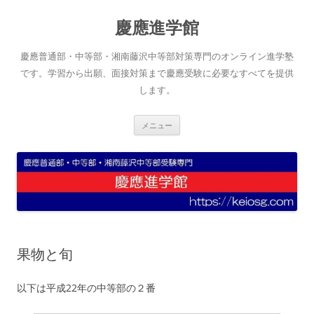
コ
ン
慶應進学館
テ
ン
ツ
へ
慶應普通部・中等部・湘南藤沢中等部対策専門のオンライン進学塾
ス
キ
です。学習から出願、面接対策まで慶應受験に必要なすべてを提供
ッ
します。
プ
メニュー
果物と旬
以下は平成22年の中等部の２番