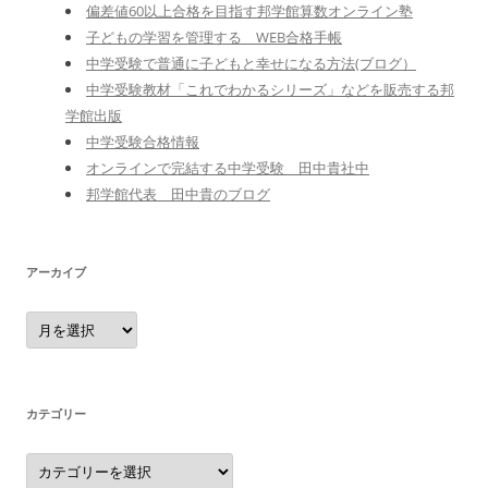
偏差値60以上合格を目指す邦学館算数オンライン塾
子どもの学習を管理する WEB合格手帳
中学受験で普通に子どもと幸せになる方法(ブログ）
中学受験教材「これでわかるシリーズ」などを販売する邦
学館出版
中学受験合格情報
オンラインで完結する中学受験 田中貴社中
邦学館代表 田中貴のブログ
アーカイブ
ア
ー
カ
イ
ブ
カテゴリー
カ
テ