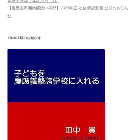
慶應中等部 算数特別（5）
【慶應義塾湘南藤沢中等部】2023年度 社会 解説動画 公開のお知ら
せ
KINDLE版のお知らせ