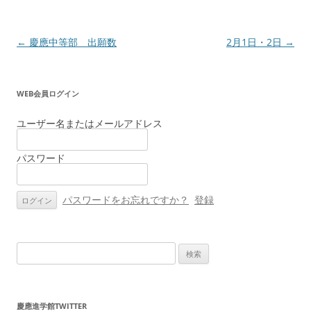
投
←
慶應中等部 出願数
2月1日・2日
→
稿
ナ
WEB会員ログイン
ビ
ゲ
ユーザー名またはメールアドレス
ー
パスワード
シ
ョ
ン
パスワードをお忘れですか？
登録
検
索:
慶應進学館TWITTER