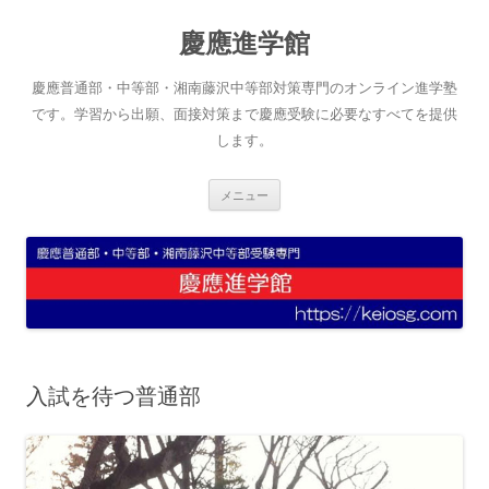
コ
ン
慶應進学館
テ
ン
ツ
へ
慶應普通部・中等部・湘南藤沢中等部対策専門のオンライン進学塾
ス
キ
です。学習から出願、面接対策まで慶應受験に必要なすべてを提供
ッ
します。
プ
メニュー
入試を待つ普通部