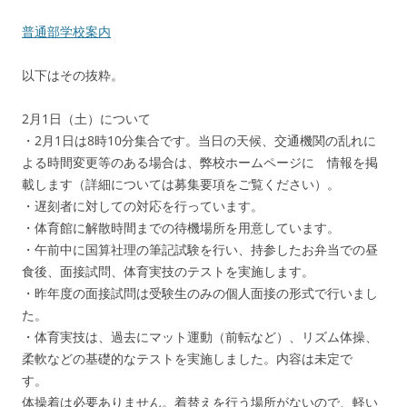
普通部学校案内
以下はその抜粋。
2月1日（土）について
・2月1日は8時10分集合です。当日の天候、交通機関の乱れに
よる時間変更等のある場合は、弊校ホームページに 情報を掲
載します（詳細については募集要項をご覧ください）。
・遅刻者に対しての対応を行っています。
・体育館に解散時間までの待機場所を用意しています。
・午前中に国算社理の筆記試験を行い、持参したお弁当での昼
食後、面接試問、体育実技のテストを実施します。
・昨年度の面接試問は受験生のみの個人面接の形式で行いまし
た。
・体育実技は、過去にマット運動（前転など）、リズム体操、
柔軟などの基礎的なテストを実施しました。内容は未定で
す。
体操着は必要ありません。着替えを行う場所がないので、軽い