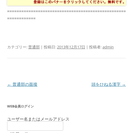
==================================================
============
カテゴリー:
普通部
| 投稿日:
2013年12月17日
|
投稿者:
admin
投
←
普通部の面接
頭をひねる漢字
→
稿
ナ
WEB会員ログイン
ビ
ゲ
ユーザー名またはメールアドレス
ー