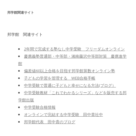
邦学館関連サイト
邦学館 関連サイト
2年間で完成する塾なし中学受験 フリーダムオンライン
慶應義塾普通部・中等部・湘南藤沢中等部対策 慶應進学
館
偏差値60以上合格を目指す邦学館算数オンライン塾
子どもの学習を管理する WEB合格手帳
中学受験で普通に子どもと幸せになる方法(ブログ）
中学受験教材「これでわかるシリーズ」などを販売する邦
学館出版
中学受験合格情報
オンラインで完結する中学受験 田中貴社中
邦学館代表 田中貴のブログ