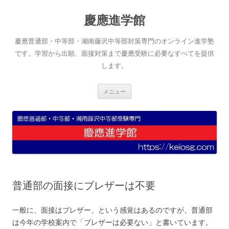
コ
ン
慶應進学館
テ
ン
ツ
へ
慶應普通部・中等部・湘南藤沢中等部対策専門のオンライン進学塾
ス
キ
です。学習から出願、面接対策まで慶應受験に必要なすべてを提供
ッ
します。
プ
メニュー
普通部の面接にブレザーは不要
一般に、面接はブレザー、という感覚はあるのですが、普通部
は今年の学校案内で「ブレザーは必要ない」と書いています。