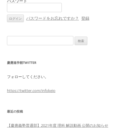
パスワード
シ
ョ
ン
パスワードをお忘れですか？
登録
検
索:
慶應進学館TWITTER
フォローしてください。
https://twitter.com/infokeio
最近の投稿
【慶應義塾普通部】2021年度 理科 解説動画 公開のお知らせ