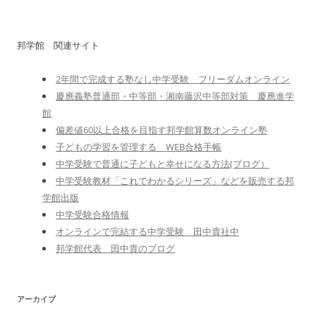
邦学館 関連サイト
2年間で完成する塾なし中学受験 フリーダムオンライン
慶應義塾普通部・中等部・湘南藤沢中等部対策 慶應進学
館
偏差値60以上合格を目指す邦学館算数オンライン塾
子どもの学習を管理する WEB合格手帳
中学受験で普通に子どもと幸せになる方法(ブログ）
中学受験教材「これでわかるシリーズ」などを販売する邦
学館出版
中学受験合格情報
オンラインで完結する中学受験 田中貴社中
邦学館代表 田中貴のブログ
アーカイブ