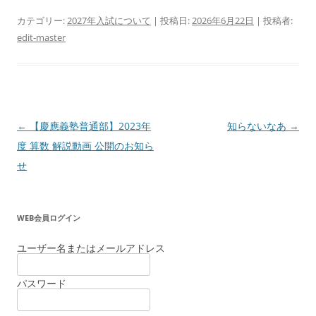
カテゴリー:
2027年入試について
| 投稿日:
2026年6月22日
|
投稿者:
edit-master
投
←
【慶應義塾普通部】2023年
知らないなあ
→
稿
度 算数 解説動画 公開のお知ら
ナ
せ
ビ
ゲ
WEB会員ログイン
ー
シ
ユーザー名またはメールアドレス
ョ
パスワード
ン