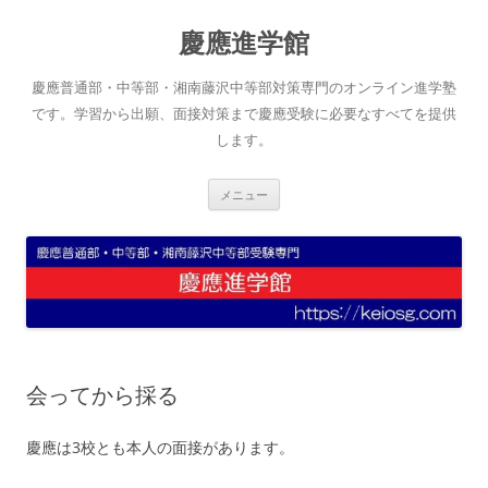
コ
ン
慶應進学館
テ
ン
ツ
へ
慶應普通部・中等部・湘南藤沢中等部対策専門のオンライン進学塾
ス
キ
です。学習から出願、面接対策まで慶應受験に必要なすべてを提供
ッ
します。
プ
メニュー
会ってから採る
慶應は3校とも本人の面接があります。