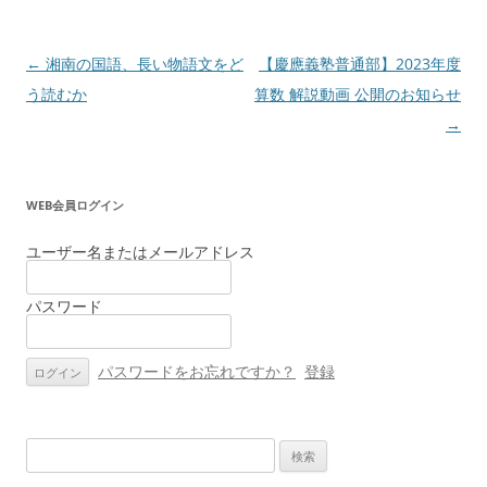
投
←
湘南の国語、長い物語文をど
【慶應義塾普通部】2023年度
稿
う読むか
算数 解説動画 公開のお知らせ
ナ
→
ビ
ゲ
WEB会員ログイン
ー
シ
ユーザー名またはメールアドレス
ョ
パスワード
ン
パスワードをお忘れですか？
登録
検
索: