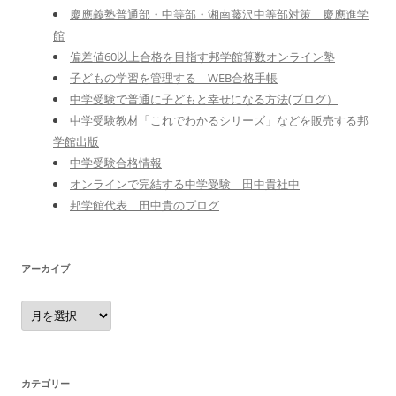
慶應義塾普通部・中等部・湘南藤沢中等部対策 慶應進学
館
偏差値60以上合格を目指す邦学館算数オンライン塾
子どもの学習を管理する WEB合格手帳
中学受験で普通に子どもと幸せになる方法(ブログ）
中学受験教材「これでわかるシリーズ」などを販売する邦
学館出版
中学受験合格情報
オンラインで完結する中学受験 田中貴社中
邦学館代表 田中貴のブログ
アーカイブ
ア
ー
カ
イ
ブ
カテゴリー