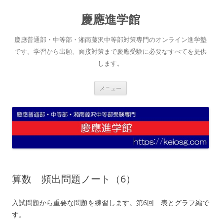
コ
ン
慶應進学館
テ
ン
ツ
へ
慶應普通部・中等部・湘南藤沢中等部対策専門のオンライン進学塾
ス
キ
です。学習から出願、面接対策まで慶應受験に必要なすべてを提供
ッ
します。
プ
メニュー
算数 頻出問題ノート（6）
入試問題から重要な問題を練習します。第6回 表とグラフ編で
す。