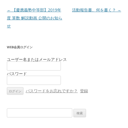
投
←
【慶應義塾中等部】2019年
活動報告書、何を書く？
→
稿
度 算数 解説動画 公開のお知ら
ナ
せ
ビ
ゲ
WEB会員ログイン
ー
シ
ユーザー名またはメールアドレス
ョ
パスワード
ン
パスワードをお忘れですか？
登録
検
索: