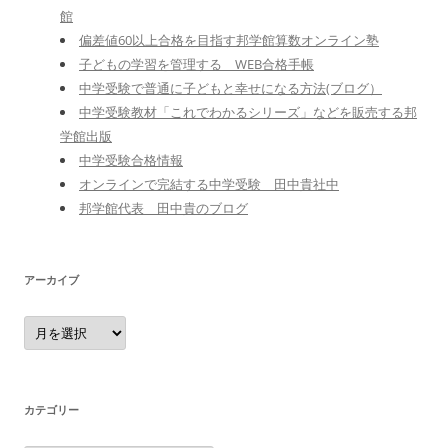
館
偏差値60以上合格を目指す邦学館算数オンライン塾
子どもの学習を管理する WEB合格手帳
中学受験で普通に子どもと幸せになる方法(ブログ）
中学受験教材「これでわかるシリーズ」などを販売する邦
学館出版
中学受験合格情報
オンラインで完結する中学受験 田中貴社中
邦学館代表 田中貴のブログ
アーカイブ
ア
ー
カ
イ
ブ
カテゴリー