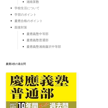
湘南算数
学校生活について
学習のポイント
慶應合格のポイント
面接対策
慶應義塾中等部
慶應義塾普通部
慶應義塾湘南藤沢中等部
慶應3校の過去問