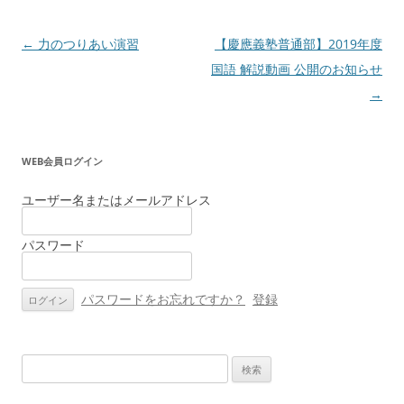
投
←
力のつりあい演習
【慶應義塾普通部】2019年度
稿
国語 解説動画 公開のお知らせ
ナ
→
ビ
ゲ
WEB会員ログイン
ー
シ
ユーザー名またはメールアドレス
ョ
パスワード
ン
パスワードをお忘れですか？
登録
検
索: