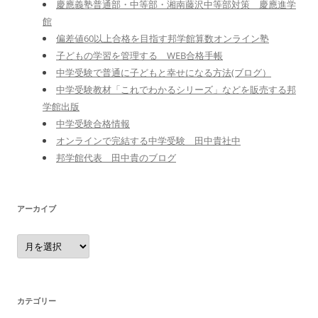
慶應義塾普通部・中等部・湘南藤沢中等部対策 慶應進学
館
偏差値60以上合格を目指す邦学館算数オンライン塾
子どもの学習を管理する WEB合格手帳
中学受験で普通に子どもと幸せになる方法(ブログ）
中学受験教材「これでわかるシリーズ」などを販売する邦
学館出版
中学受験合格情報
オンラインで完結する中学受験 田中貴社中
邦学館代表 田中貴のブログ
アーカイブ
ア
ー
カ
イ
ブ
カテゴリー