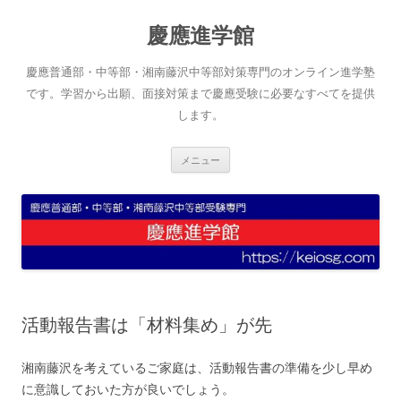
コ
ン
慶應進学館
テ
ン
ツ
へ
慶應普通部・中等部・湘南藤沢中等部対策専門のオンライン進学塾
ス
キ
です。学習から出願、面接対策まで慶應受験に必要なすべてを提供
ッ
します。
プ
メニュー
活動報告書は「材料集め」が先
湘南藤沢を考えているご家庭は、活動報告書の準備を少し早め
に意識しておいた方が良いでしょう。