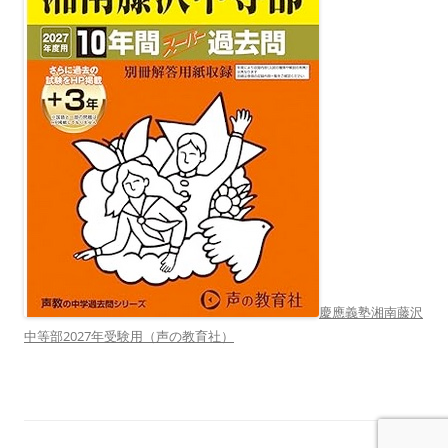
慶應義塾湘南藤沢
中等部2027年受験用（声の教育社）