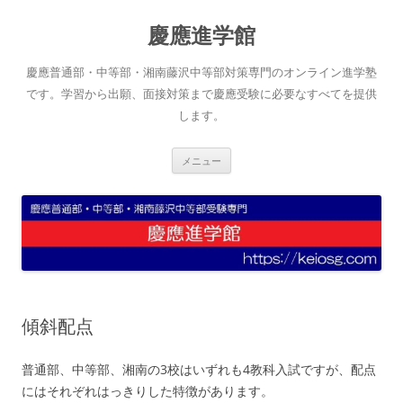
コ
ン
慶應進学館
テ
ン
ツ
へ
慶應普通部・中等部・湘南藤沢中等部対策専門のオンライン進学塾
ス
キ
です。学習から出願、面接対策まで慶應受験に必要なすべてを提供
ッ
します。
プ
メニュー
傾斜配点
普通部、中等部、湘南の3校はいずれも4教科入試ですが、配点
にはそれぞれはっきりした特徴があります。