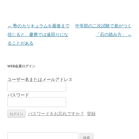
投
←
塾のカリキュラムを最後まで
中等部の二次試験で差がつく
稿
信じると、慶應では遠回りにな
「石の踏み方」
→
ナ
ることがある
ビ
ゲ
WEB会員ログイン
ー
シ
ユーザー名またはメールアドレス
ョ
パスワード
ン
パスワードをお忘れですか？
登録
検