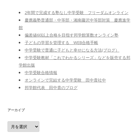
2年間で完成する塾なし中学受験 フリーダムオンライン
慶應義塾普通部・中等部・湘南藤沢中等部対策 慶應進学
館
偏差値60以上合格を目指す邦学館算数オンライン塾
子どもの学習を管理する WEB合格手帳
中学受験で普通に子どもと幸せになる方法(ブログ）
中学受験教材「これでわかるシリーズ」などを販売する邦
学館出版
中学受験合格情報
オンラインで完結する中学受験 田中貴社中
邦学館代表 田中貴のブログ
アーカイブ
ア
ー
カ
イ