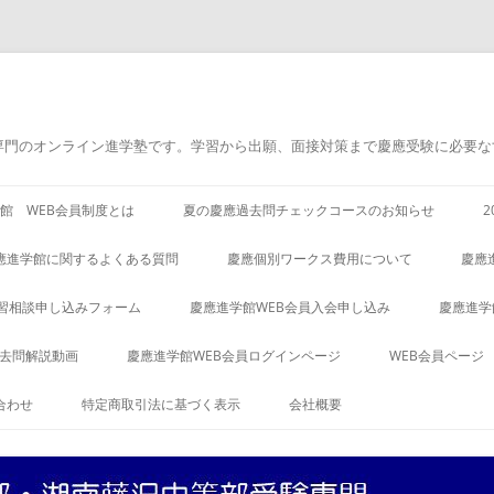
専門のオンライン進学塾です。学習から出願、面接対策まで慶應受験に必要な
館 WEB会員制度とは
夏の慶應過去問チェックコースのお知らせ
應進学館に関するよくある質問
慶應個別ワークス費用について
慶應
習相談申し込みフォーム
慶應進学館WEB会員入会申し込み
慶應進学
過去問解説動画
慶應進学館WEB会員ログインページ
WEB会員ページ
合わせ
特定商取引法に基づく表示
会社概要