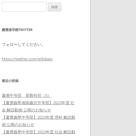
検
索:
慶應進学館TWITTER
フォローしてください。
https://twitter.com/infokeio
最近の投稿
慶應中等部 算数特別（5）
【慶應義塾湘南藤沢中等部】2023年度 社
会 解説動画 公開のお知らせ
【慶應義塾中等部】2023年度 理科 解説動
画 公開のお知らせ
【慶應義塾中等部】2023年度 社会 解説動