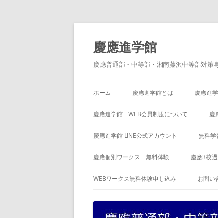
コ
ン
テ
慶應進学館
ン
ツ
へ
慶應普通部・中等部・湘南藤沢中等部対策
ス
キ
ッ
プ
ホーム
慶應進学館とは
慶應進学
慶應進学館 WEB会員制度について
慶
慶應進学館 LINE公式アカウント
無料学
慶應個別ワークス 無料体験
慶應3校
WEBワークス無料体験申し込み
お問い