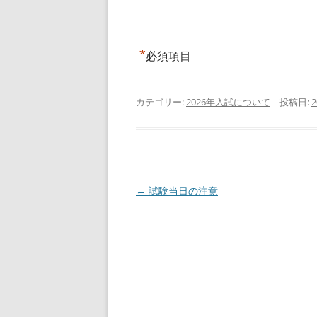
*
必須項目
カテゴリー:
2026年入試について
| 投稿日:
投
←
試験当日の注意
稿
ナ
ビ
ゲ
ー
シ