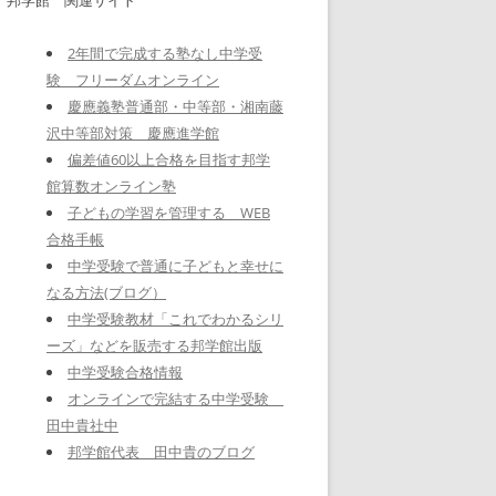
2年間で完成する塾なし中学受
験 フリーダムオンライン
慶應義塾普通部・中等部・湘南藤
沢中等部対策 慶應進学館
偏差値60以上合格を目指す邦学
館算数オンライン塾
子どもの学習を管理する WEB
合格手帳
中学受験で普通に子どもと幸せに
なる方法(ブログ）
中学受験教材「これでわかるシリ
ーズ」などを販売する邦学館出版
中学受験合格情報
オンラインで完結する中学受験
田中貴社中
邦学館代表 田中貴のブログ