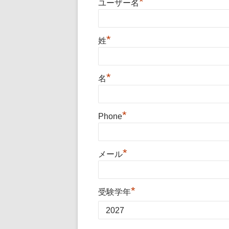
*
ユーザー名
*
姓
*
名
*
Phone
*
メール
*
受験学年