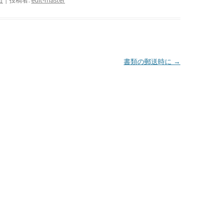
日
|
投稿者:
edit-master
書類の郵送時に
→