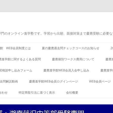
専門のオンライン進学塾です。学習から出願、面接対策まで慶應受験に必要な
館 WEB会員制度とは
夏の慶應過去問チェックコースのお知らせ
應進学館に関するよくある質問
慶應個別ワークス費用について
慶應
習相談申し込みフォーム
慶應進学館WEB会員入会申し込み
慶應進学
過去問解説動画
慶應進学館WEB会員ログインページ
WEB会員ページ
合わせ
特定商取引法に基づく表示
会社概要