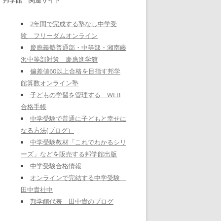
2年間で完成する塾なし中学受
験 フリーダムオンライン
慶應義塾普通部・中等部・湘南藤
沢中等部対策 慶應進学館
偏差値60以上合格を目指す邦学
館算数オンライン塾
子どもの学習を管理する WEB
合格手帳
中学受験で普通に子どもと幸せに
なる方法(ブログ）
中学受験教材「これでわかるシリ
ーズ」などを販売する邦学館出版
中学受験合格情報
オンラインで完結する中学受験
田中貴社中
邦学館代表 田中貴のブログ