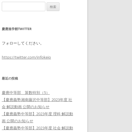
検
索:
慶應進学館TWITTER
フォローしてください。
https://twitter.com/infokeio
最近の投稿
慶應中等部 算数特別（5）
【慶應義塾湘南藤沢中等部】2023年度 社
会 解説動画 公開のお知らせ
【慶應義塾中等部】2023年度 理科 解説動
画 公開のお知らせ
【慶應義塾中等部】2023年度 社会 解説動