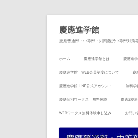
コ
ン
テ
慶應進学館
ン
ツ
へ
慶應普通部・中等部・湘南藤沢中等部対策
ス
キ
ッ
プ
ホーム
慶應進学館とは
慶應進学
慶應進学館 WEB会員制度について
慶
慶應進学館 LINE公式アカウント
無料学
慶應個別ワークス 無料体験
慶應3校
WEBワークス無料体験申し込み
お問い