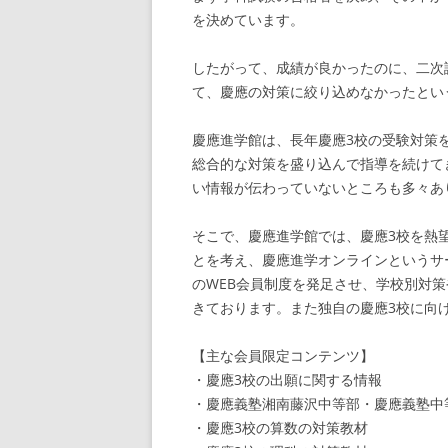
を決めています。
したがって、成績が良かったのに、二次
て、慶應の対策に絞り込めなかったとい
慶應進学館は、長年慶應3校の受験対策
総合的な対策を盛り込んで指導を続けて
い情報が伝わっていないところも多々あ
そこで、慶應進学館では、慶應3校を熱
とを考え、慶應進学オンラインというサ
のWEB会員制度を発足させ、学校別対
きております。また独自の慶應3校に向
【主な会員限定コンテンツ】
・慶應3校の出願に関する情報
・慶應義塾湘南藤沢中等部・慶應義塾中
・慶應3校の算数の対策教材