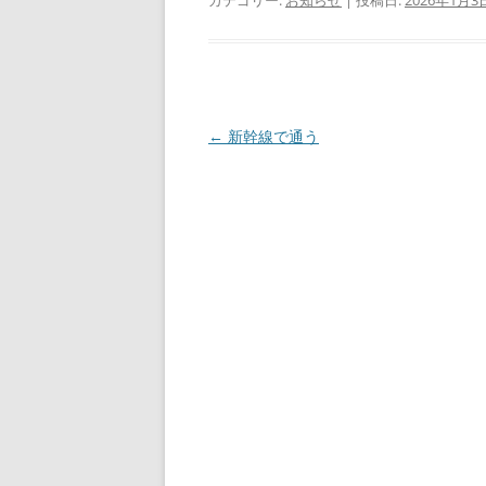
カテゴリー:
お知らせ
| 投稿日:
2026年1月3
投
←
新幹線で通う
稿
ナ
ビ
ゲ
ー
シ
ョ
ン