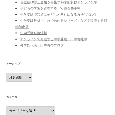
偏差値60以上合格を目指す邦学館算数オンライン塾
子どもの学習を管理する WEB合格手帳
中学受験で普通に子どもと幸せになる方法(ブログ）
中学受験教材「これでわかるシリーズ」などを販売する邦
学館出版
中学受験合格情報
オンラインで完結する中学受験 田中貴社中
邦学館代表 田中貴のブログ
アーカイブ
ア
ー
カ
イ
ブ
カテゴリー
カ
テ
ゴ