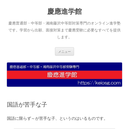
コ
ン
慶應進学館
テ
ン
ツ
へ
慶應普通部・中等部・湘南藤沢中等部対策専門のオンライン進学塾
ス
キ
です。学習から出願、面接対策まで慶應受験に必要なすべてを提供
ッ
します。
プ
メニュー
国語が苦手な子
国語に限らず～が苦手な子、というのはいるものです。