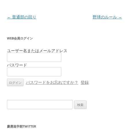
投
←
普通部の回り
野球のルール
→
稿
ナ
WEB会員ログイン
ビ
ゲ
ユーザー名またはメールアドレス
ー
パスワード
シ
ョ
ン
パスワードをお忘れですか？
登録
検
索:
慶應進学館TWITTER