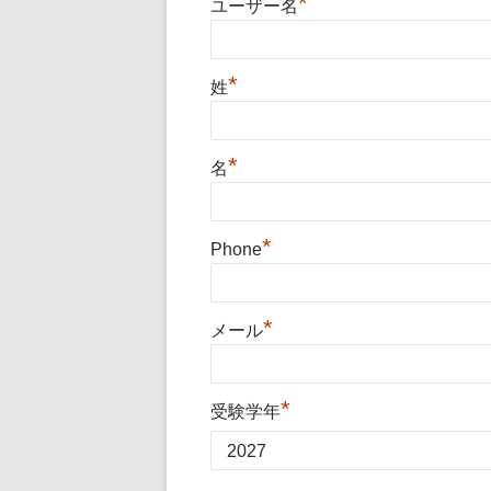
*
ユーザー名
*
姓
*
名
*
Phone
*
メール
*
受験学年