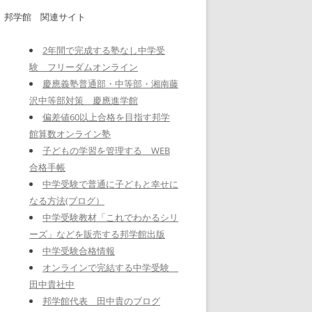
邦学館 関連サイト
2年間で完成する塾なし中学受
験 フリーダムオンライン
慶應義塾普通部・中等部・湘南藤
沢中等部対策 慶應進学館
偏差値60以上合格を目指す邦学
館算数オンライン塾
子どもの学習を管理する WEB
合格手帳
中学受験で普通に子どもと幸せに
なる方法(ブログ）
中学受験教材「これでわかるシリ
ーズ」などを販売する邦学館出版
中学受験合格情報
オンラインで完結する中学受験
田中貴社中
邦学館代表 田中貴のブログ