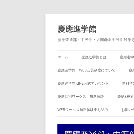
コ
ン
テ
慶應進学館
ン
ツ
へ
慶應普通部・中等部・湘南藤沢中等部対策
ス
キ
ッ
プ
ホーム
慶應進学館とは
慶應進学
慶應進学館 WEB会員制度について
慶
慶應進学館 LINE公式アカウント
無料学
慶應個別ワークス 無料体験
慶應3校
WEBワークス無料体験申し込み
お問い