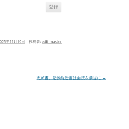
2025年11月19日
|
投稿者:
edit-master
志願書、活動報告書は面接を前提に
→