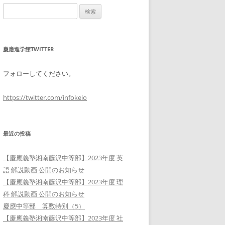
検
索:
慶應進学館TWITTER
フォローしてください。
https://twitter.com/infokeio
最近の投稿
【慶應義塾湘南藤沢中等部】2023年度 英
語 解説動画 公開のお知らせ
【慶應義塾湘南藤沢中等部】2023年度 理
科 解説動画 公開のお知らせ
慶應中等部 算数特別（5）
【慶應義塾湘南藤沢中等部】2023年度 社