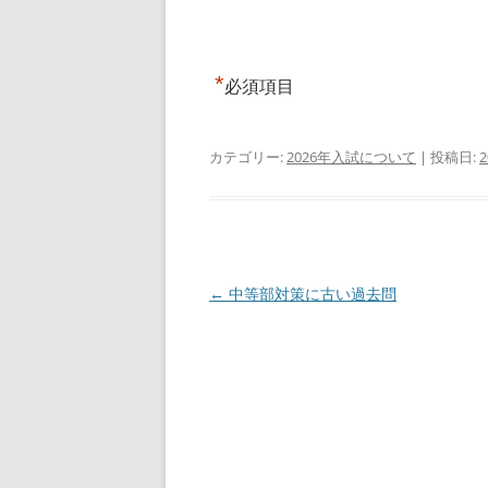
*
必須項目
カテゴリー:
2026年入試について
| 投稿日:
投
←
中等部対策に古い過去問
稿
ナ
ビ
ゲ
ー
シ