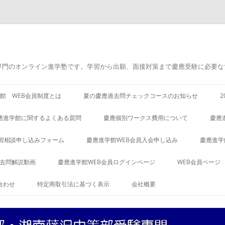
専門のオンライン進学塾です。学習から出願、面接対策まで慶應受験に必要な
館 WEB会員制度とは
夏の慶應過去問チェックコースのお知らせ
應進学館に関するよくある質問
慶應個別ワークス費用について
慶應
習相談申し込みフォーム
慶應進学館WEB会員入会申し込み
慶應進学
過去問解説動画
慶應進学館WEB会員ログインページ
WEB会員ページ
合わせ
特定商取引法に基づく表示
会社概要