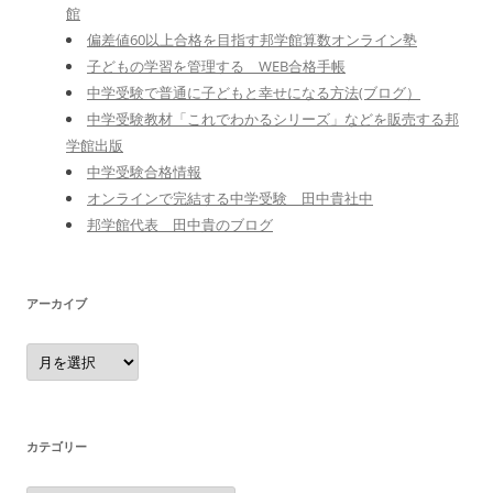
館
偏差値60以上合格を目指す邦学館算数オンライン塾
子どもの学習を管理する WEB合格手帳
中学受験で普通に子どもと幸せになる方法(ブログ）
中学受験教材「これでわかるシリーズ」などを販売する邦
学館出版
中学受験合格情報
オンラインで完結する中学受験 田中貴社中
邦学館代表 田中貴のブログ
アーカイブ
ア
ー
カ
イ
ブ
カテゴリー
カ