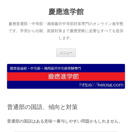
コ
ン
慶應進学館
テ
ン
ツ
へ
慶應普通部・中等部・湘南藤沢中等部対策専門のオンライン進学塾
ス
キ
です。学習から出願、面接対策まで慶應受験に必要なすべてを提供
ッ
します。
プ
メニュー
普通部の国語、傾向と対策
普通部の国語はある意味一番与しやすい問題かもしれません。