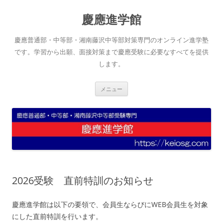
コ
ン
慶應進学館
テ
ン
ツ
へ
慶應普通部・中等部・湘南藤沢中等部対策専門のオンライン進学塾
ス
キ
です。学習から出願、面接対策まで慶應受験に必要なすべてを提供
ッ
します。
プ
メニュー
2026受験 直前特訓のお知らせ
慶應進学館は以下の要領で、会員生ならびにWEB会員生を対象
にした直前特訓を行います。