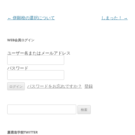
投
←
併願校の選択について
しまった！
→
稿
ナ
WEB会員ログイン
ビ
ゲ
ユーザー名またはメールアドレス
ー
パスワード
シ
ョ
ン
パスワードをお忘れですか？
登録
検
索:
慶應進学館TWITTER