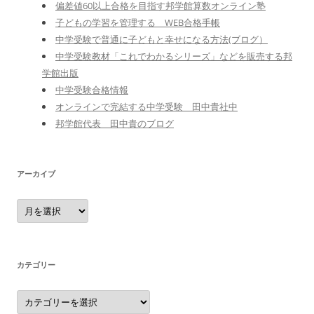
偏差値60以上合格を目指す邦学館算数オンライン塾
子どもの学習を管理する WEB合格手帳
中学受験で普通に子どもと幸せになる方法(ブログ）
中学受験教材「これでわかるシリーズ」などを販売する邦
学館出版
中学受験合格情報
オンラインで完結する中学受験 田中貴社中
邦学館代表 田中貴のブログ
アーカイブ
ア
ー
カ
イ
ブ
カテゴリー
カ
テ
ゴ