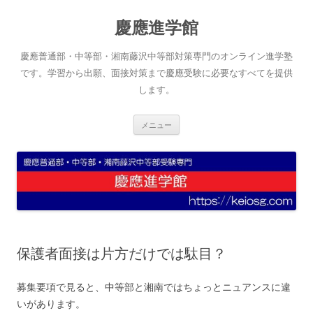
コ
ン
慶應進学館
テ
ン
ツ
へ
慶應普通部・中等部・湘南藤沢中等部対策専門のオンライン進学塾
ス
キ
です。学習から出願、面接対策まで慶應受験に必要なすべてを提供
ッ
します。
プ
メニュー
保護者面接は片方だけでは駄目？
募集要項で見ると、中等部と湘南ではちょっとニュアンスに違
いがあります。