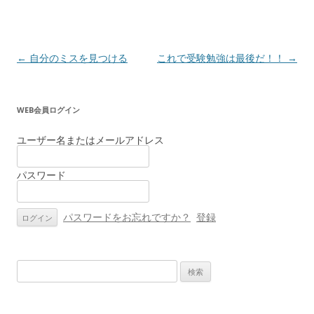
投
←
自分のミスを見つける
これで受験勉強は最後だ！！
→
稿
ナ
WEB会員ログイン
ビ
ゲ
ユーザー名またはメールアドレス
ー
パスワード
シ
ョ
ン
パスワードをお忘れですか？
登録
検
索: