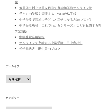
館
偏差値60以上合格を目指す邦学館算数オンライン塾
子どもの学習を管理する WEB合格手帳
中学受験で普通に子どもと幸せになる方法(ブログ）
中学受験教材「これでわかるシリーズ」などを販売する邦
学館出版
中学受験合格情報
オンラインで完結する中学受験 田中貴社中
邦学館代表 田中貴のブログ
アーカイブ
ア
ー
カ
イ
ブ
カテゴリー
カ