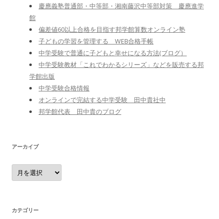
慶應義塾普通部・中等部・湘南藤沢中等部対策 慶應進学
館
偏差値60以上合格を目指す邦学館算数オンライン塾
子どもの学習を管理する WEB合格手帳
中学受験で普通に子どもと幸せになる方法(ブログ）
中学受験教材「これでわかるシリーズ」などを販売する邦
学館出版
中学受験合格情報
オンラインで完結する中学受験 田中貴社中
邦学館代表 田中貴のブログ
アーカイブ
ア
ー
カ
イ
ブ
カテゴリー