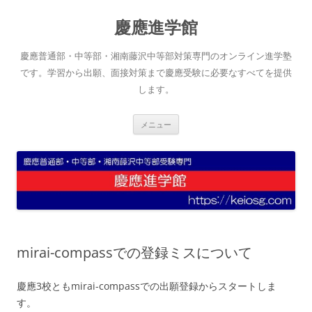
コ
ン
慶應進学館
テ
ン
ツ
へ
慶應普通部・中等部・湘南藤沢中等部対策専門のオンライン進学塾
ス
キ
です。学習から出願、面接対策まで慶應受験に必要なすべてを提供
ッ
します。
プ
メニュー
mirai-compassでの登録ミスについて
慶應3校ともmirai-compassでの出願登録からスタートしま
す。