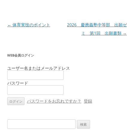
投
←
体育実技のポイント
2026 慶應義塾中等部 出願ゼ
稿
ミ 第1回 出願書類
→
ナ
ビ
WEB会員ログイン
ゲ
ー
ユーザー名またはメールアドレス
シ
パスワード
ョ
ン
パスワードをお忘れですか？
登録
検
索: