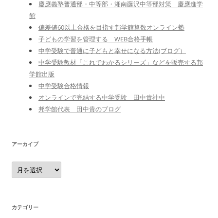
慶應義塾普通部・中等部・湘南藤沢中等部対策 慶應進学
館
偏差値60以上合格を目指す邦学館算数オンライン塾
子どもの学習を管理する WEB合格手帳
中学受験で普通に子どもと幸せになる方法(ブログ）
中学受験教材「これでわかるシリーズ」などを販売する邦
学館出版
中学受験合格情報
オンラインで完結する中学受験 田中貴社中
邦学館代表 田中貴のブログ
アーカイブ
ア
ー
カ
イ
ブ
カテゴリー