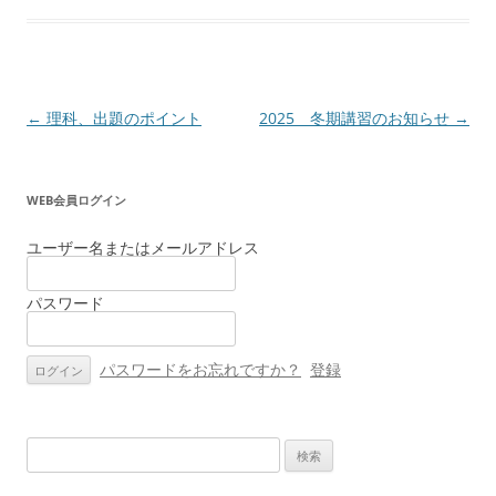
投
←
理科、出題のポイント
2025 冬期講習のお知らせ
→
稿
ナ
WEB会員ログイン
ビ
ゲ
ユーザー名またはメールアドレス
ー
パスワード
シ
ョ
ン
パスワードをお忘れですか？
登録
検
索: