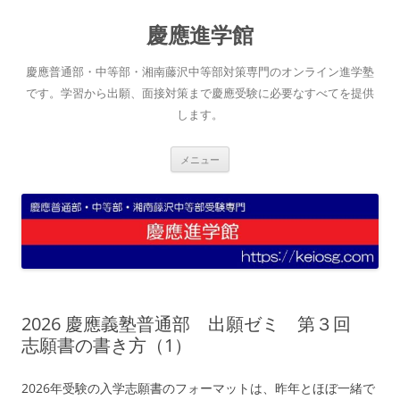
コ
ン
慶應進学館
テ
ン
ツ
へ
慶應普通部・中等部・湘南藤沢中等部対策専門のオンライン進学塾
ス
キ
です。学習から出願、面接対策まで慶應受験に必要なすべてを提供
ッ
します。
プ
メニュー
2026 慶應義塾普通部 出願ゼミ 第３回
志願書の書き方（1）
2026年受験の入学志願書のフォーマットは、昨年とほぼ一緒で