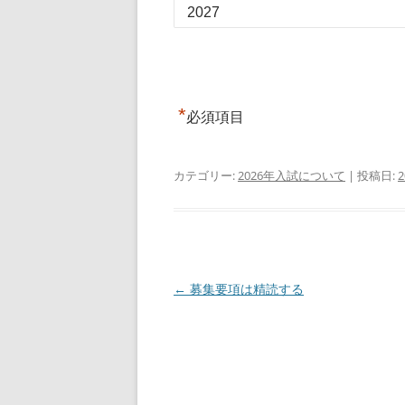
*
必須項目
カテゴリー:
2026年入試について
| 投稿日:
投
←
募集要項は精読する
稿
ナ
ビ
ゲ