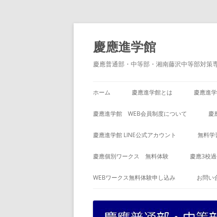
コ
ン
テ
慶應進学館
ン
ツ
へ
慶應普通部・中等部・湘南藤沢中等部対策
ス
キ
ッ
プ
ホーム
慶應進学館とは
慶應進学
慶應進学館 WEB会員制度について
慶
慶應進学館 LINE公式アカウント
無料学
慶應個別ワークス 無料体験
慶應3校
WEBワークス無料体験申し込み
お問い