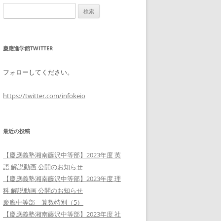
検
索:
慶應進学館TWITTER
フォローしてください。
https://twitter.com/infokeio
最近の投稿
【慶應義塾湘南藤沢中等部】2023年度 英
語 解説動画 公開のお知らせ
【慶應義塾湘南藤沢中等部】2023年度 理
科 解説動画 公開のお知らせ
慶應中等部 算数特別（5）
【慶應義塾湘南藤沢中等部】2023年度 社