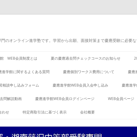
専門のオンライン進学塾です。学習から出願、面接対策まで慶應受験に必要な
館 WEB会員制度とは
夏の慶應過去問チェックコースのお知らせ
應進学館に関するよくある質問
慶應個別ワークス費用について
慶應
習相談申し込みフォーム
慶應進学館WEB会員入会申し込み
慶應進学
過去問解説動画
慶應進学館WEB会員ログインページ
WEB会員ページ
合わせ
特定商取引法に基づく表示
会社概要