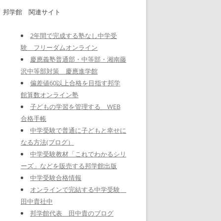
邦学館 関連サイト
2年間で完成する塾なし中学受
験 フリーダムオンライン
慶應義塾普通部・中等部・湘南藤
沢中等部対策 慶應進学館
偏差値60以上合格を目指す邦学
館算数オンライン塾
子どもの学習を管理する WEB
合格手帳
中学受験で普通に子どもと幸せに
なる方法(ブログ）
中学受験教材「これでわかるシリ
ーズ」などを販売する邦学館出版
中学受験合格情報
オンラインで完結する中学受験
田中貴社中
邦学館代表 田中貴のブログ