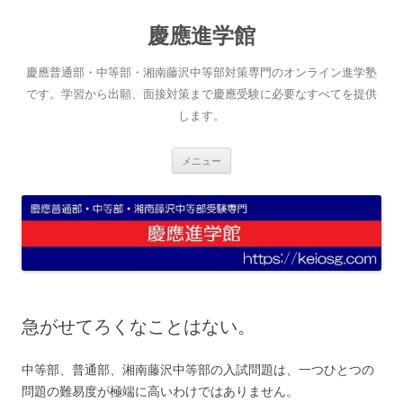
コ
ン
慶應進学館
テ
ン
ツ
へ
慶應普通部・中等部・湘南藤沢中等部対策専門のオンライン進学塾
ス
キ
です。学習から出願、面接対策まで慶應受験に必要なすべてを提供
ッ
します。
プ
メニュー
急がせてろくなことはない。
中等部、普通部、湘南藤沢中等部の入試問題は、一つひとつの
問題の難易度が極端に高いわけではありません。