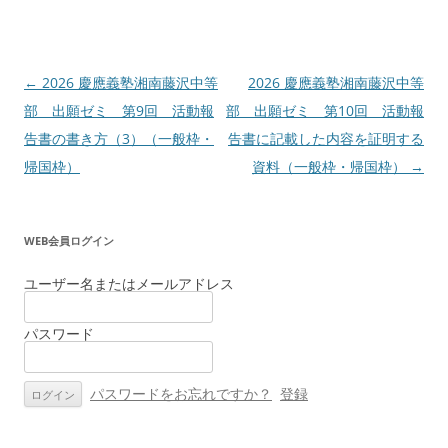
投
←
2026 慶應義塾湘南藤沢中等
2026 慶應義塾湘南藤沢中等
稿
部 出願ゼミ 第9回 活動報
部 出願ゼミ 第10回 活動報
ナ
告書の書き方（3）（一般枠・
告書に記載した内容を証明する
ビ
帰国枠）
資料（一般枠・帰国枠）
→
ゲ
ー
WEB会員ログイン
シ
ョ
ユーザー名またはメールアドレス
ン
パスワード
パスワードをお忘れですか？
登録