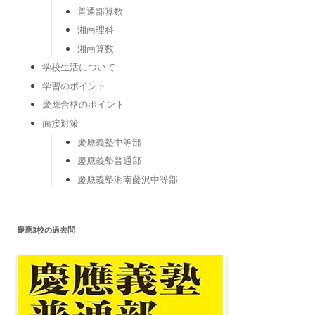
普通部算数
湘南理科
湘南算数
学校生活について
学習のポイント
慶應合格のポイント
面接対策
慶應義塾中等部
慶應義塾普通部
慶應義塾湘南藤沢中等部
慶應3校の過去問