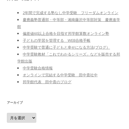
2年間で完成する塾なし中学受験 フリーダムオンライン
慶應義塾普通部・中等部・湘南藤沢中等部対策 慶應進学
館
偏差値60以上合格を目指す邦学館算数オンライン塾
子どもの学習を管理する WEB合格手帳
中学受験で普通に子どもと幸せになる方法(ブログ）
中学受験教材「これでわかるシリーズ」などを販売する邦
学館出版
中学受験合格情報
オンラインで完結する中学受験 田中貴社中
邦学館代表 田中貴のブログ
アーカイブ
ア
ー
カ
イ