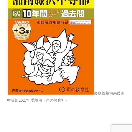
慶應義塾湘南藤沢
中等部2027年受験用（声の教育社）