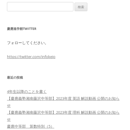
検
索:
慶應進学館TWITTER
フォローしてください。
https://twitter.com/infokeio
最近の投稿
4年生以降のことを書く
【慶應義塾湘南藤沢中等部】2023年度 英語 解説動画 公開のお知ら
せ
【慶應義塾湘南藤沢中等部】2023年度 理科 解説動画 公開のお知ら
せ
慶應中等部 算数特別（5）