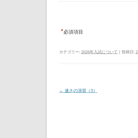
*
必須項目
カテゴリー:
2026年入試について
| 投稿日:
投
←
速さの演習（3）
稿
ナ
ビ
ゲ
ー