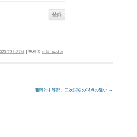
2025年3月27日
|
投稿者:
edit-master
湘南と中等部、二次試験の視点の違い
→