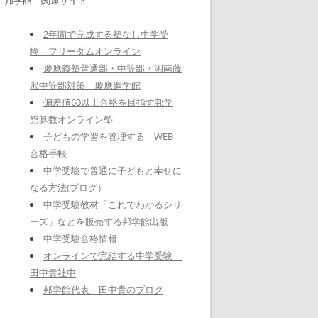
2年間で完成する塾なし中学受
験 フリーダムオンライン
慶應義塾普通部・中等部・湘南藤
沢中等部対策 慶應進学館
偏差値60以上合格を目指す邦学
館算数オンライン塾
子どもの学習を管理する WEB
合格手帳
中学受験で普通に子どもと幸せに
なる方法(ブログ）
中学受験教材「これでわかるシリ
ーズ」などを販売する邦学館出版
中学受験合格情報
オンラインで完結する中学受験
田中貴社中
邦学館代表 田中貴のブログ