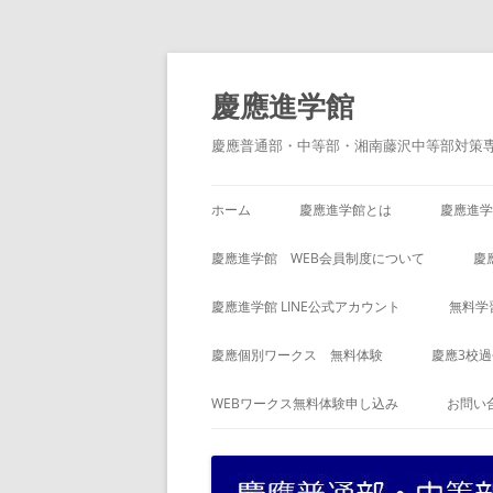
コ
ン
テ
慶應進学館
ン
ツ
へ
慶應普通部・中等部・湘南藤沢中等部対策
ス
キ
ッ
プ
ホーム
慶應進学館とは
慶應進学
慶應進学館 WEB会員制度について
慶
慶應進学館 LINE公式アカウント
無料学
慶應個別ワークス 無料体験
慶應3校
WEBワークス無料体験申し込み
お問い