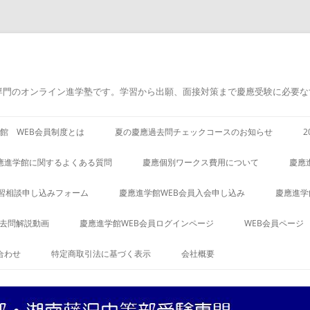
専門のオンライン進学塾です。学習から出願、面接対策まで慶應受験に必要な
館 WEB会員制度とは
夏の慶應過去問チェックコースのお知らせ
應進学館に関するよくある質問
慶應個別ワークス費用について
慶應
習相談申し込みフォーム
慶應進学館WEB会員入会申し込み
慶應進学
過去問解説動画
慶應進学館WEB会員ログインページ
WEB会員ページ
合わせ
特定商取引法に基づく表示
会社概要