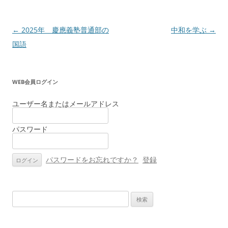
投
←
2025年 慶應義塾普通部の
中和を学ぶ
→
稿
国語
ナ
ビ
WEB会員ログイン
ゲ
ー
ユーザー名またはメールアドレス
シ
パスワード
ョ
ン
パスワードをお忘れですか？
登録
検
索: