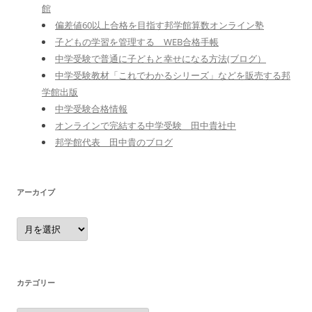
館
偏差値60以上合格を目指す邦学館算数オンライン塾
子どもの学習を管理する WEB合格手帳
中学受験で普通に子どもと幸せになる方法(ブログ）
中学受験教材「これでわかるシリーズ」などを販売する邦
学館出版
中学受験合格情報
オンラインで完結する中学受験 田中貴社中
邦学館代表 田中貴のブログ
アーカイブ
ア
ー
カ
イ
ブ
カテゴリー
カ