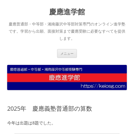
コ
ン
慶應進学館
テ
ン
ツ
へ
慶應普通部・中等部・湘南藤沢中等部対策専門のオンライン進学塾
ス
キ
です。学習から出願、面接対策まで慶應受験に必要なすべてを提供
ッ
します。
プ
メニュー
2025年 慶應義塾普通部の算数
今年は出題は8題でした。