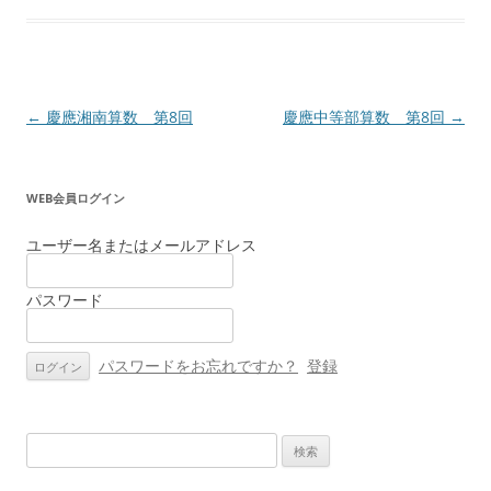
投
←
慶應湘南算数 第8回
慶應中等部算数 第8回
→
稿
ナ
WEB会員ログイン
ビ
ゲ
ユーザー名またはメールアドレス
ー
パスワード
シ
ョ
ン
パスワードをお忘れですか？
登録
検
索: