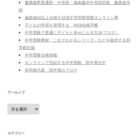
慶應義塾普通部・中等部・湘南藤沢中等部対策 慶應進学
館
偏差値60以上合格を目指す邦学館算数オンライン塾
子どもの学習を管理する WEB合格手帳
中学受験で普通に子どもと幸せになる方法(ブログ）
中学受験教材「これでわかるシリーズ」などを販売する邦
学館出版
中学受験合格情報
オンラインで完結する中学受験 田中貴社中
邦学館代表 田中貴のブログ
アーカイブ
ア
ー
カ
イ
ブ
カテゴリー