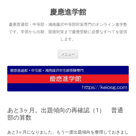
コ
ン
慶應進学館
テ
ン
ツ
へ
慶應普通部・中等部・湘南藤沢中等部対策専門のオンライン進学塾
ス
キ
です。学習から出願、面接対策まで慶應受験に必要なすべてを提供
ッ
します。
プ
メニュー
あと3ヶ月。出題傾向の再確認（1） 普通
部の算数
あと3ヶ月になりました。もう一度出題傾向を整理しておきまし