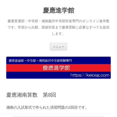
コ
ン
慶應進学館
テ
ン
ツ
へ
慶應普通部・中等部・湘南藤沢中等部対策専門のオンライン進学塾
ス
キ
です。学習から出願、面接対策まで慶應受験に必要なすべてを提供
ッ
します。
プ
メニュー
慶應湘南算数 第8回
湘南の入試形式で作られた演習問題の2回目です。