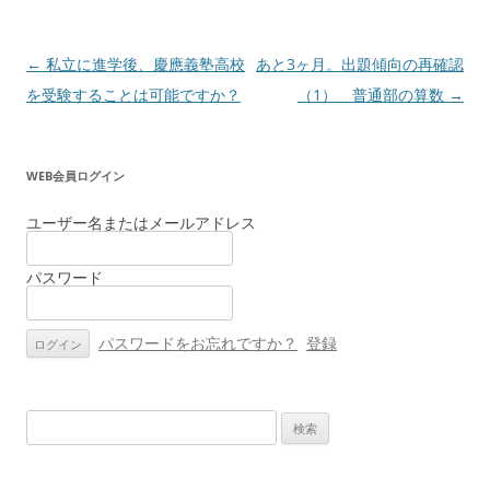
投
←
私立に進学後、慶應義塾高校
あと3ヶ月。出題傾向の再確認
稿
を受験することは可能ですか？
（1） 普通部の算数
→
ナ
ビ
WEB会員ログイン
ゲ
ー
ユーザー名またはメールアドレス
シ
パスワード
ョ
ン
パスワードをお忘れですか？
登録
検
索: