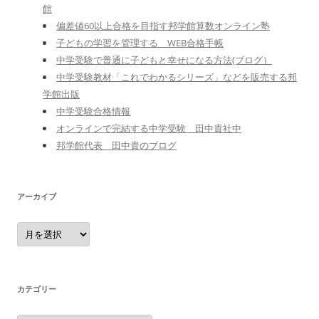
館
偏差値60以上合格を目指す邦学館算数オンライン塾
子どもの学習を管理する WEB合格手帳
中学受験で普通に子どもと幸せになる方法(ブログ）
中学受験教材「これでわかるシリーズ」などを販売する邦
学館出版
中学受験合格情報
オンラインで完結する中学受験 田中貴社中
邦学館代表 田中貴のブログ
アーカイブ
ア
ー
カ
イ
ブ
カテゴリー
カ