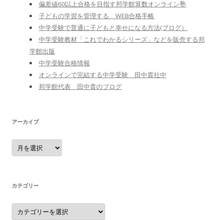
偏差値60以上合格を目指す邦学館算数オンライン塾
子どもの学習を管理する WEB合格手帳
中学受験で普通に子どもと幸せになる方法(ブログ）
中学受験教材「これでわかるシリーズ」などを販売する邦
学館出版
中学受験合格情報
オンラインで完結する中学受験 田中貴社中
邦学館代表 田中貴のブログ
アーカイブ
ア
ー
カ
イ
ブ
カテゴリー
カ
テ
ゴ