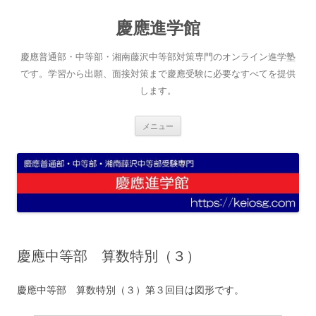
コ
ン
慶應進学館
テ
ン
ツ
へ
慶應普通部・中等部・湘南藤沢中等部対策専門のオンライン進学塾
ス
キ
です。学習から出願、面接対策まで慶應受験に必要なすべてを提供
ッ
します。
プ
メニュー
慶應中等部 算数特別（３）
慶應中等部 算数特別（３）第３回目は図形です。