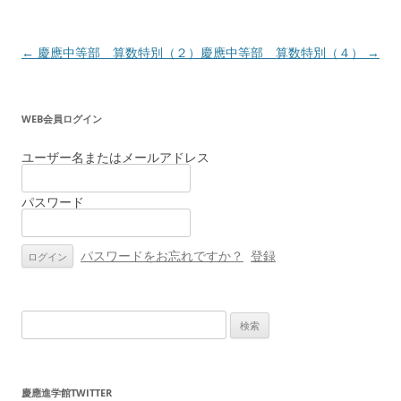
投
←
慶應中等部 算数特別（２）
慶應中等部 算数特別（４）
→
稿
ナ
WEB会員ログイン
ビ
ゲ
ユーザー名またはメールアドレス
ー
パスワード
シ
ョ
ン
パスワードをお忘れですか？
登録
検
索:
慶應進学館TWITTER