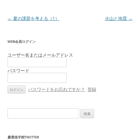
投
←
夏の課題を考える（1）
火山と地震
→
稿
ナ
WEB会員ログイン
ビ
ゲ
ユーザー名またはメールアドレス
ー
パスワード
シ
ョ
ン
パスワードをお忘れですか？
登録
検
索:
慶應進学館TWITTER