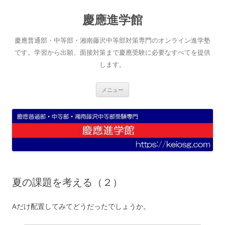
コ
ン
慶應進学館
テ
ン
ツ
へ
慶應普通部・中等部・湘南藤沢中等部対策専門のオンライン進学塾
ス
キ
です。学習から出願、面接対策まで慶應受験に必要なすべてを提供
ッ
します。
プ
メニュー
夏の課題を考える（２）
Aだけ配置してみてどうだったでしょうか。