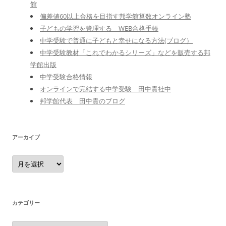
館
偏差値60以上合格を目指す邦学館算数オンライン塾
子どもの学習を管理する WEB合格手帳
中学受験で普通に子どもと幸せになる方法(ブログ）
中学受験教材「これでわかるシリーズ」などを販売する邦
学館出版
中学受験合格情報
オンラインで完結する中学受験 田中貴社中
邦学館代表 田中貴のブログ
アーカイブ
ア
ー
カ
イ
ブ
カテゴリー
カ