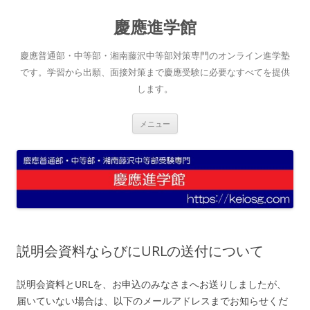
コ
ン
慶應進学館
テ
ン
ツ
へ
慶應普通部・中等部・湘南藤沢中等部対策専門のオンライン進学塾
ス
キ
です。学習から出願、面接対策まで慶應受験に必要なすべてを提供
ッ
します。
プ
メニュー
説明会資料ならびにURLの送付について
説明会資料とURLを、お申込のみなさまへお送りしましたが、
届いていない場合は、以下のメールアドレスまでお知らせくだ