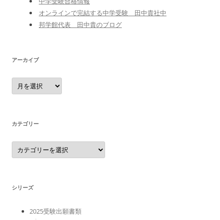
中学受験合格情報
オンラインで完結する中学受験 田中貴社中
邦学館代表 田中貴のブログ
アーカイブ
ア
ー
カ
イ
ブ
カテゴリー
カ
テ
ゴ
リ
ー
シリーズ
2025受験出願書類