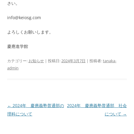
さい。
info@keiosg.com
よろしくお願いします。
慶應進学館
カテゴリー:
お知らせ
| 投稿日:
2024年3月7日
|
投稿者:
tanaka-
admin
投
←
2024年 慶應義塾普通部の
2024年 慶應義塾普通部 社会
稿
理科について
について
→
ナ
ビ