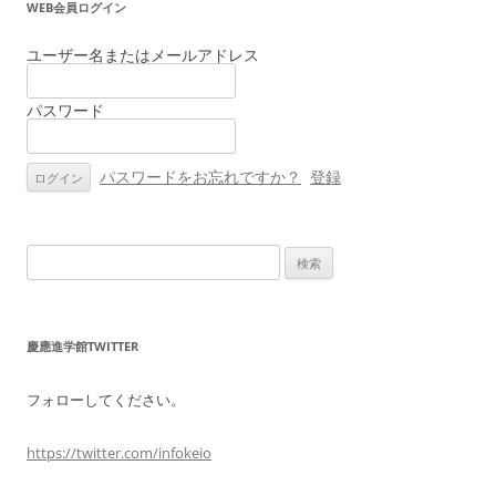
WEB会員ログイン
ゲ
ー
ユーザー名またはメールアドレス
シ
パスワード
ョ
ン
パスワードをお忘れですか？
登録
検
索:
慶應進学館TWITTER
フォローしてください。
https://twitter.com/infokeio