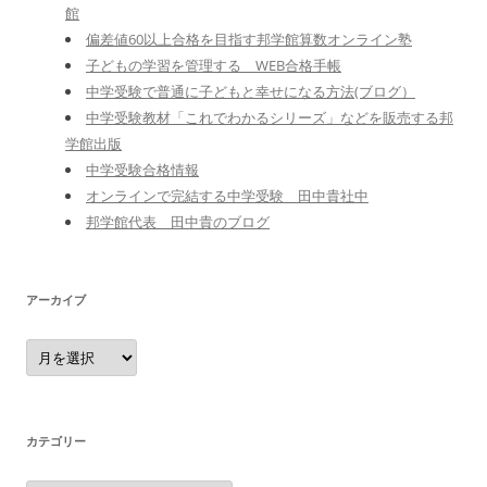
館
偏差値60以上合格を目指す邦学館算数オンライン塾
子どもの学習を管理する WEB合格手帳
中学受験で普通に子どもと幸せになる方法(ブログ）
中学受験教材「これでわかるシリーズ」などを販売する邦
学館出版
中学受験合格情報
オンラインで完結する中学受験 田中貴社中
邦学館代表 田中貴のブログ
アーカイブ
ア
ー
カ
イ
ブ
カテゴリー
カ