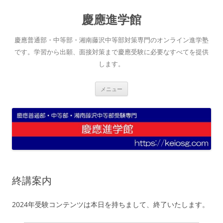
コ
ン
慶應進学館
テ
ン
ツ
へ
慶應普通部・中等部・湘南藤沢中等部対策専門のオンライン進学塾
ス
キ
です。学習から出願、面接対策まで慶應受験に必要なすべてを提供
ッ
します。
プ
メニュー
終講案内
2024年受験コンテンツは本日を持ちまして、終了いたします。