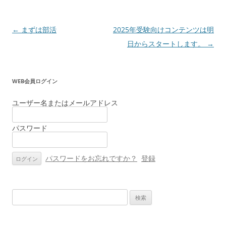
投
←
まずは部活
2025年受験向けコンテンツは明
稿
日からスタートします。
→
ナ
ビ
WEB会員ログイン
ゲ
ー
ユーザー名またはメールアドレス
シ
パスワード
ョ
ン
パスワードをお忘れですか？
登録
検
索: