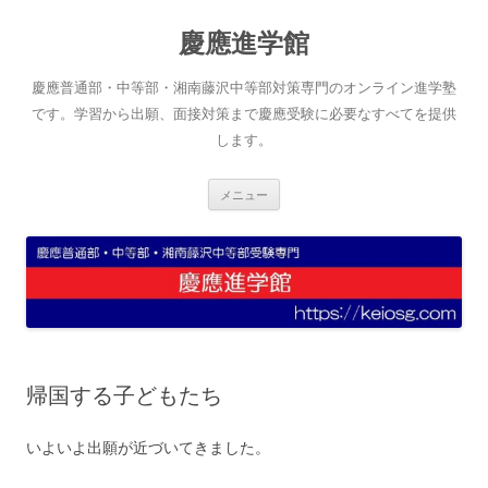
コ
ン
慶應進学館
テ
ン
ツ
へ
慶應普通部・中等部・湘南藤沢中等部対策専門のオンライン進学塾
ス
キ
です。学習から出願、面接対策まで慶應受験に必要なすべてを提供
ッ
します。
プ
メニュー
帰国する子どもたち
いよいよ出願が近づいてきました。