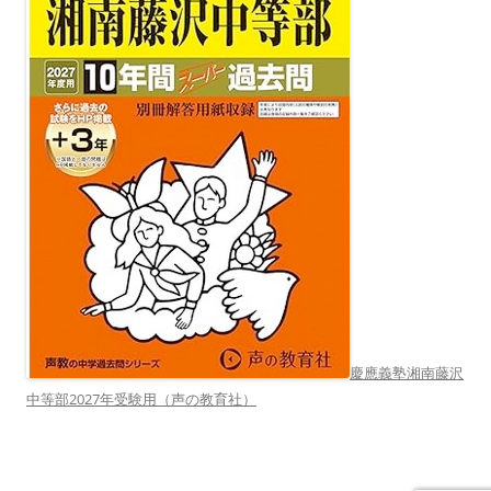
慶應義塾湘南藤沢
中等部2027年受験用（声の教育社）