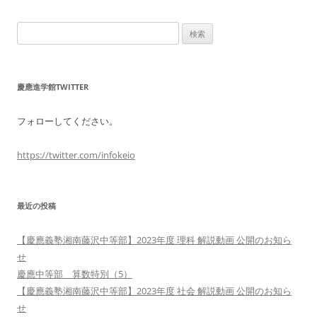
検
索:
慶應進学館TWITTER
フォローしてください。
https://twitter.com/infokeio
最近の投稿
【慶應義塾湘南藤沢中等部】2023年度 理科 解説動画 公開のお知ら
せ
慶應中等部 算数特別（5）
【慶應義塾湘南藤沢中等部】2023年度 社会 解説動画 公開のお知ら
せ