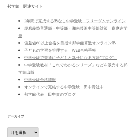
邦学館 関連サイト
2年間で完成する塾なし中学受験 フリーダムオンライン
慶應義塾普通部・中等部・湘南藤沢中等部対策 慶應進学
館
偏差値60以上合格を目指す邦学館算数オンライン塾
子どもの学習を管理する WEB合格手帳
中学受験で普通に子どもと幸せになる方法(ブログ）
中学受験教材「これでわかるシリーズ」などを販売する邦
学館出版
中学受験合格情報
オンラインで完結する中学受験 田中貴社中
邦学館代表 田中貴のブログ
アーカイブ
ア
ー