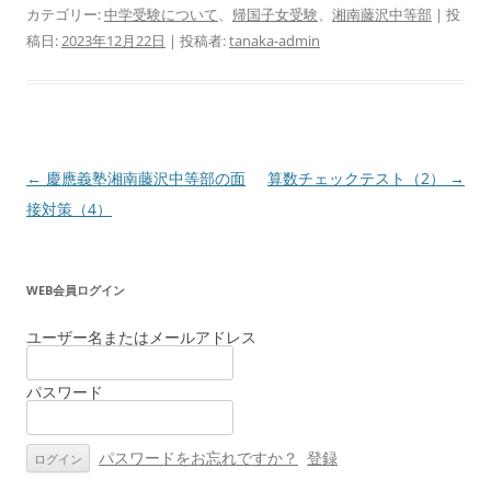
カテゴリー:
中学受験について
、
帰国子女受験
、
湘南藤沢中等部
| 投
稿日:
2023年12月22日
|
投稿者:
tanaka-admin
投
←
慶應義塾湘南藤沢中等部の面
算数チェックテスト（2）
→
稿
接対策（4）
ナ
ビ
WEB会員ログイン
ゲ
ー
ユーザー名またはメールアドレス
シ
パスワード
ョ
ン
パスワードをお忘れですか？
登録