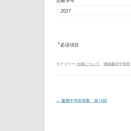
受験学年
*
必須項目
カテゴリー:
出願について
、
湘南藤沢中等部
投
←
慶應中等部算数 第14回
稿
ナ
ビ