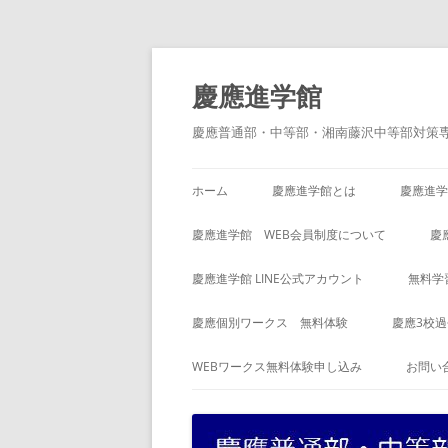
コ
ン
テ
慶應進学館
ン
ツ
へ
慶應普通部・中等部・湘南藤沢中等部対策
ス
キ
ッ
プ
ホーム
慶應進学館とは
慶應進学
慶應進学館 WEB会員制度について
慶
慶應進学館 LINE公式アカウント
無料学
慶應個別ワークス 無料体験
慶應3校
WEBワークス無料体験申し込み
お問い