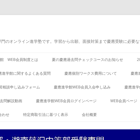
専門のオンライン進学塾です。学習から出願、面接対策まで慶應受験に必要な
館 WEB会員制度とは
夏の慶應過去問チェックコースのお知らせ
應進学館に関するよくある質問
慶應個別ワークス費用について
慶應
習相談申し込みフォーム
慶應進学館WEB会員入会申し込み
慶應進学
過去問解説動画
慶應進学館WEB会員ログインページ
WEB会員ページ
合わせ
特定商取引法に基づく表示
会社概要