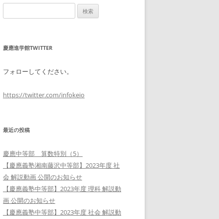
検
索:
慶應進学館TWITTER
フォローしてください。
https://twitter.com/infokeio
最近の投稿
慶應中等部 算数特別（5）
【慶應義塾湘南藤沢中等部】2023年度 社
会 解説動画 公開のお知らせ
【慶應義塾中等部】2023年度 理科 解説動
画 公開のお知らせ
【慶應義塾中等部】2023年度 社会 解説動