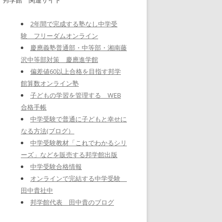
2年間で完成する塾なし中学受
験 フリーダムオンライン
慶應義塾普通部・中等部・湘南藤
沢中等部対策 慶應進学館
偏差値60以上合格を目指す邦学
館算数オンライン塾
子どもの学習を管理する WEB
合格手帳
中学受験で普通に子どもと幸せに
なる方法(ブログ）
中学受験教材「これでわかるシリ
ーズ」などを販売する邦学館出版
中学受験合格情報
オンラインで完結する中学受験
田中貴社中
邦学館代表 田中貴のブログ