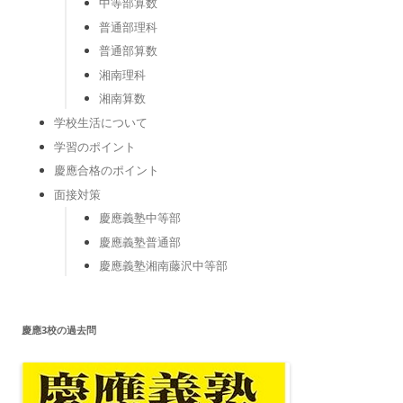
中等部算数
普通部理科
普通部算数
湘南理科
湘南算数
学校生活について
学習のポイント
慶應合格のポイント
面接対策
慶應義塾中等部
慶應義塾普通部
慶應義塾湘南藤沢中等部
慶應3校の過去問