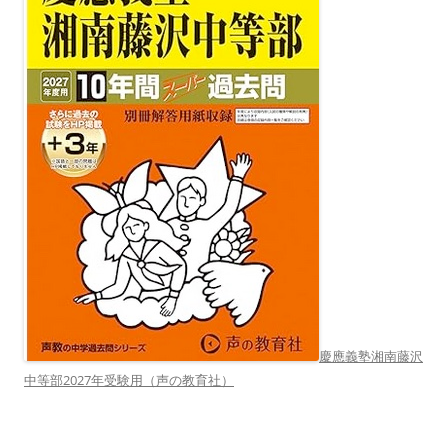
慶應義塾湘南藤沢
中等部2027年受験用（声の教育社）