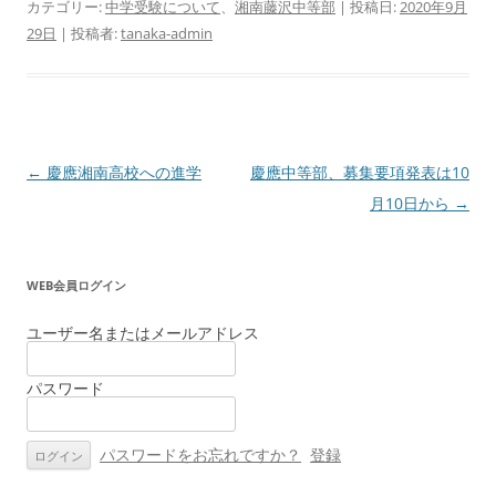
カテゴリー:
中学受験について
、
湘南藤沢中等部
| 投稿日:
2020年9月
29日
|
投稿者:
tanaka-admin
投
←
慶應湘南高校への進学
慶應中等部、募集要項発表は10
稿
月10日から
→
ナ
ビ
WEB会員ログイン
ゲ
ー
ユーザー名またはメールアドレス
シ
パスワード
ョ
ン
パスワードをお忘れですか？
登録