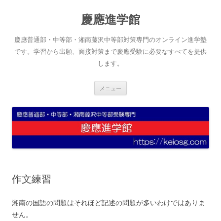
コ
ン
慶應進学館
テ
ン
ツ
へ
慶應普通部・中等部・湘南藤沢中等部対策専門のオンライン進学塾
ス
キ
です。学習から出願、面接対策まで慶應受験に必要なすべてを提供
ッ
します。
プ
メニュー
作文練習
湘南の国語の問題はそれほど記述の問題が多いわけではありま
せん。