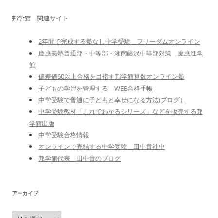
邦学館 関連サイト
2年間で完成する塾なし中学受験 フリーダムオンライン
慶應義塾普通部・中等部・湘南藤沢中等部対策 慶應進学
館
偏差値60以上合格を目指す邦学館算数オンライン塾
子どもの学習を管理する WEB合格手帳
中学受験で普通に子どもと幸せになる方法(ブログ）
中学受験教材「これでわかるシリーズ」などを販売する邦
学館出版
中学受験合格情報
オンラインで完結する中学受験 田中貴社中
邦学館代表 田中貴のブログ
アーカイブ
ア