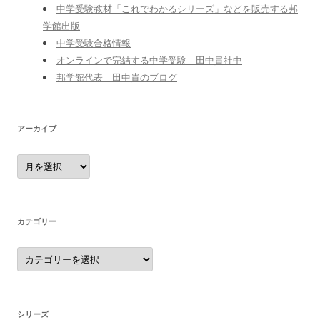
中学受験教材「これでわかるシリーズ」などを販売する邦
学館出版
中学受験合格情報
オンラインで完結する中学受験 田中貴社中
邦学館代表 田中貴のブログ
アーカイブ
ア
ー
カ
イ
ブ
カテゴリー
カ
テ
ゴ
リ
ー
シリーズ