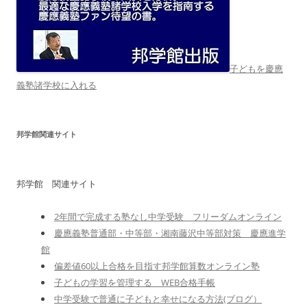
子どもを慶應
義塾諸学校に入れる
邦学館関連サイト
邦学館 関連サイト
2年間で完成する塾なし中学受験 フリーダムオンライン
慶應義塾普通部・中等部・湘南藤沢中等部対策 慶應進学
館
偏差値60以上合格を目指す邦学館算数オンライン塾
子どもの学習を管理する WEB合格手帳
中学受験で普通に子どもと幸せになる方法(ブログ）