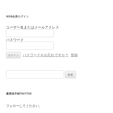
ナ
ビ
WEB会員ログイン
ゲ
ー
ユーザー名またはメールアドレス
シ
パスワード
ョ
ン
パスワードをお忘れですか？
登録
検
索:
慶應進学館TWITTER
フォローしてください。