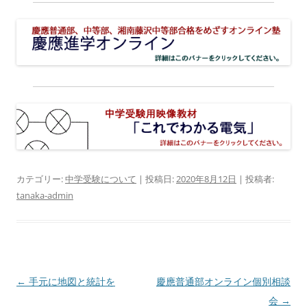
カテゴリー:
中学受験について
| 投稿日:
2020年8月12日
|
投稿者:
tanaka-admin
投
←
手元に地図と統計を
慶應普通部オンライン個別相談
稿
会
→