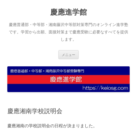
コ
ン
慶應進学館
テ
ン
ツ
へ
慶應普通部・中等部・湘南藤沢中等部対策専門のオンライン進学塾
ス
キ
です。学習から出願、面接対策まで慶應受験に必要なすべてを提供
ッ
します。
プ
メニュー
慶應湘南学校説明会
慶應湘南の学校説明会の日程が決まりました。