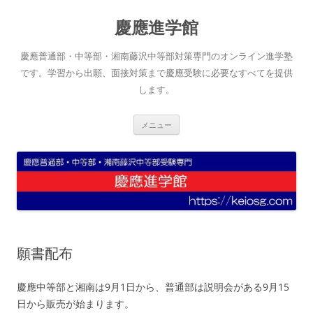
コ
ン
慶應進学館
テ
ン
ツ
へ
慶應普通部・中等部・湘南藤沢中等部対策専門のオンライン進学塾
ス
キ
です。学習から出願、面接対策まで慶應受験に必要なすべてを提供
ッ
します。
プ
メニュー
願書配布
慶應中等部と湘南は9月1日から、普通部は説明会がある9月15
日から販売が始まります。