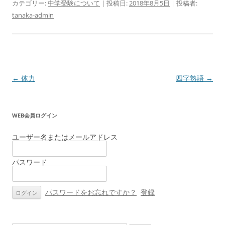
カテゴリー:
中学受験について
| 投稿日:
2018年8月5日
|
投稿者:
tanaka-admin
投
←
体力
四字熟語
→
稿
ナ
WEB会員ログイン
ビ
ゲ
ユーザー名またはメールアドレス
ー
パスワード
シ
ョ
ン
パスワードをお忘れですか？
登録