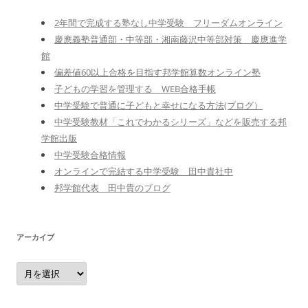
2年間で完成する塾なし中学受験 フリーダムオンライン
慶應義塾普通部・中等部・湘南藤沢中等部対策 慶應進学
館
偏差値60以上合格を目指す邦学館算数オンライン塾
子どもの学習を管理する WEB合格手帳
中学受験で普通に子どもと幸せになる方法(ブログ）
中学受験教材「これでわかるシリーズ」などを販売する邦
学館出版
中学受験合格情報
オンラインで完結する中学受験 田中貴社中
邦学館代表 田中貴のブログ
アーカイブ
ア
ー
カ
イ
ブ