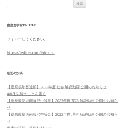
検
索:
慶應進学館TWITTER
フォローしてください。
https://twitter.com/infokeio
最近の投稿
【慶應義塾普通部】2022年度 社会 解説動画 公開のお知らせ
4年生以降のことを書く
【慶應義塾湘南藤沢中等部】2023年度 英語 解説動画 公開のお知ら
せ
【慶應義塾湘南藤沢中等部】2023年度 理科 解説動画 公開のお知ら
せ
慶應中等部 算数特別（5）