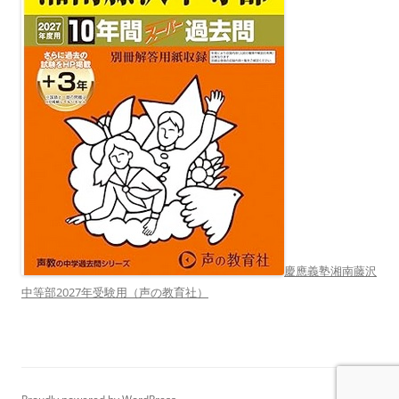
慶應義塾湘南藤沢
中等部2027年受験用（声の教育社）