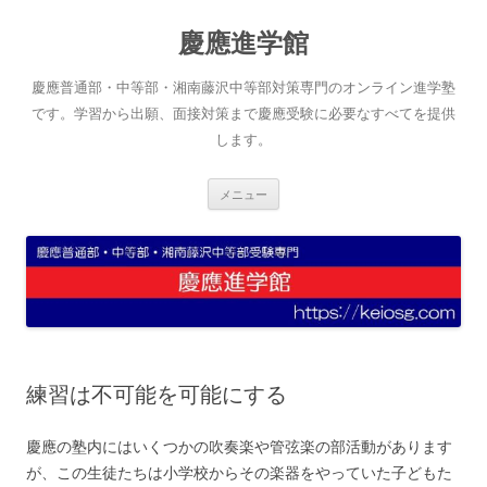
コ
ン
慶應進学館
テ
ン
ツ
へ
慶應普通部・中等部・湘南藤沢中等部対策専門のオンライン進学塾
ス
キ
です。学習から出願、面接対策まで慶應受験に必要なすべてを提供
ッ
します。
プ
メニュー
練習は不可能を可能にする
慶應の塾内にはいくつかの吹奏楽や管弦楽の部活動があります
が、この生徒たちは小学校からその楽器をやっていた子どもた