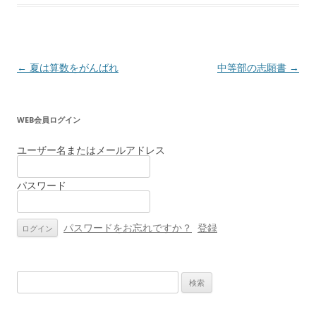
投
←
夏は算数をがんばれ
中等部の志願書
→
稿
ナ
WEB会員ログイン
ビ
ゲ
ユーザー名またはメールアドレス
ー
パスワード
シ
ョ
ン
パスワードをお忘れですか？
登録
検
索: