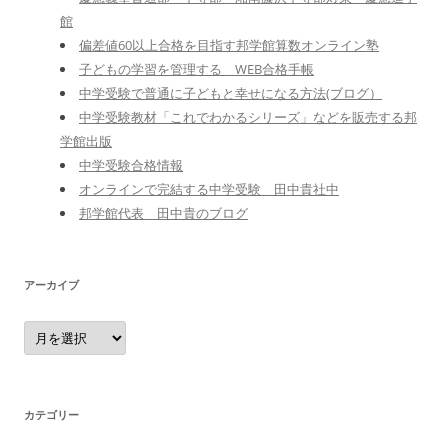
館
偏差値60以上合格を目指す邦学館算数オンライン塾
子どもの学習を管理する WEB合格手帳
中学受験で普通に子どもと幸せになる方法(ブログ）
中学受験教材「これでわかるシリーズ」などを販売する邦
学館出版
中学受験合格情報
オンラインで完結する中学受験 田中貴社中
邦学館代表 田中貴のブログ
アーカイブ
ア
ー
カ
イ
ブ
カテゴリー