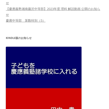
せ
【慶應義塾湘南藤沢中等部】2023年度 理科 解説動画 公開のお知ら
せ
慶應中等部 算数特別（5）
KINDLE版のお知らせ