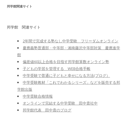
邦学館関連サイト
邦学館 関連サイト
2年間で完成する塾なし中学受験 フリーダムオンライン
慶應義塾普通部・中等部・湘南藤沢中等部対策 慶應進学
館
偏差値60以上合格を目指す邦学館算数オンライン塾
子どもの学習を管理する WEB合格手帳
中学受験で普通に子どもと幸せになる方法(ブログ）
中学受験教材「これでわかるシリーズ」などを販売する邦
学館出版
中学受験合格情報
オンラインで完結する中学受験 田中貴社中
邦学館代表 田中貴のブログ