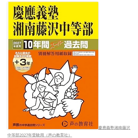
慶應義塾湘南藤沢
中等部2027年受験用（声の教育社）