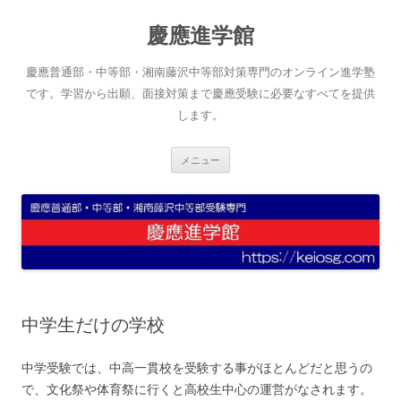
コ
ン
慶應進学館
テ
ン
ツ
へ
慶應普通部・中等部・湘南藤沢中等部対策専門のオンライン進学塾
ス
キ
です。学習から出願、面接対策まで慶應受験に必要なすべてを提供
ッ
します。
プ
メニュー
中学生だけの学校
中学受験では、中高一貫校を受験する事がほとんどだと思うの
で、文化祭や体育祭に行くと高校生中心の運営がなされます。