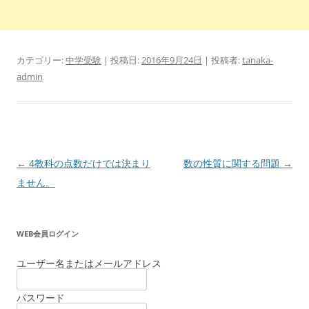
カテゴリー:
中学受験
| 投稿日:
2016年9月24日
|
投稿者:
tanaka-
admin
投
←
4教科の点数だけでは決まり
数の性質に関する問題
→
稿
ません。
ナ
ビ
WEB会員ログイン
ゲ
ー
ユーザー名またはメールアドレス
シ
パスワード
ョ