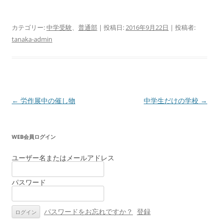
カテゴリー:
中学受験
、
普通部
| 投稿日:
2016年9月22日
|
投稿者:
tanaka-admin
投
←
労作展中の催し物
中学生だけの学校
→
稿
ナ
WEB会員ログイン
ビ
ゲ
ユーザー名またはメールアドレス
ー
パスワード
シ
ョ
ン
パスワードをお忘れですか？
登録