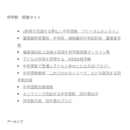
邦学館 関連サイト
2年間で完成する塾なし中学受験 フリーダムオンライン
慶應義塾普通部・中等部・湘南藤沢中等部対策 慶應進学
館
偏差値60以上合格を目指す邦学館算数オンライン塾
子どもの学習を管理する WEB合格手帳
中学受験で普通に子どもと幸せになる方法(ブログ）
中学受験教材「これでわかるシリーズ」などを販売する邦
学館出版
中学受験合格情報
オンラインで完結する中学受験 田中貴社中
邦学館代表 田中貴のブログ
アーカイブ