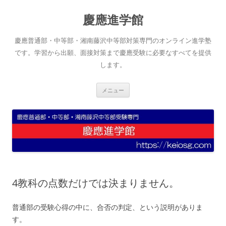
コ
ン
慶應進学館
テ
ン
ツ
へ
慶應普通部・中等部・湘南藤沢中等部対策専門のオンライン進学塾
ス
キ
です。学習から出願、面接対策まで慶應受験に必要なすべてを提供
ッ
します。
プ
メニュー
4教科の点数だけでは決まりません。
普通部の受験心得の中に、合否の判定、という説明がありま
す。