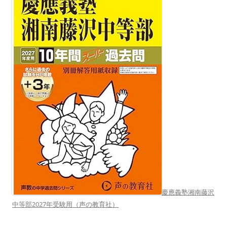
慶應義塾湘南藤沢
中等部2027年受験用（声の教育社）