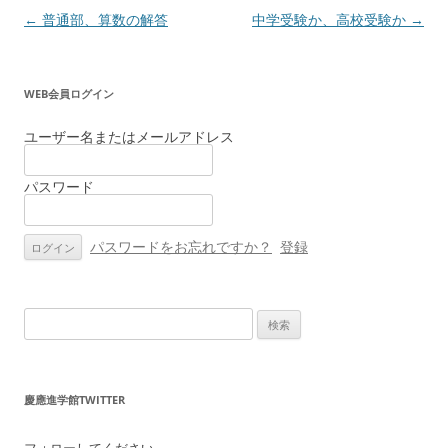
投
←
普通部、算数の解答
中学受験か、高校受験か
→
稿
ナ
WEB会員ログイン
ビ
ゲ
ユーザー名またはメールアドレス
ー
パスワード
シ
ョ
ン
パスワードをお忘れですか？
登録
検
索:
慶應進学館TWITTER