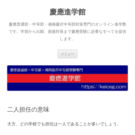
コ
ン
慶應進学館
テ
ン
ツ
へ
慶應普通部・中等部・湘南藤沢中等部対策専門のオンライン進学塾
ス
キ
です。学習から出願、面接対策まで慶應受験に必要なすべてを提供
ッ
します。
プ
メニュー
二人担任の意味
大方、どの学校でも担任は一人であることが多いでしょう。