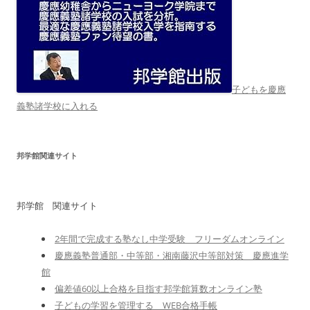
子どもを慶應
義塾諸学校に入れる
邦学館関連サイト
邦学館 関連サイト
2年間で完成する塾なし中学受験 フリーダムオンライン
慶應義塾普通部・中等部・湘南藤沢中等部対策 慶應進学
館
偏差値60以上合格を目指す邦学館算数オンライン塾
子どもの学習を管理する WEB合格手帳