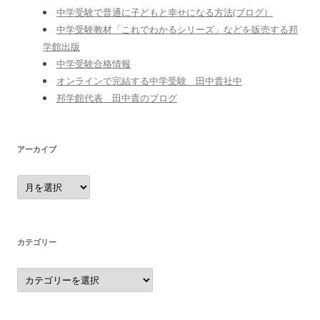
中学受験で普通に子どもと幸せになる方法(ブログ）
中学受験教材「これでわかるシリーズ」などを販売する邦
学館出版
中学受験合格情報
オンラインで完結する中学受験 田中貴社中
邦学館代表 田中貴のブログ
アーカイブ
ア
ー
カ
イ
ブ
カテゴリー
カ
テ
ゴ
リ
ー