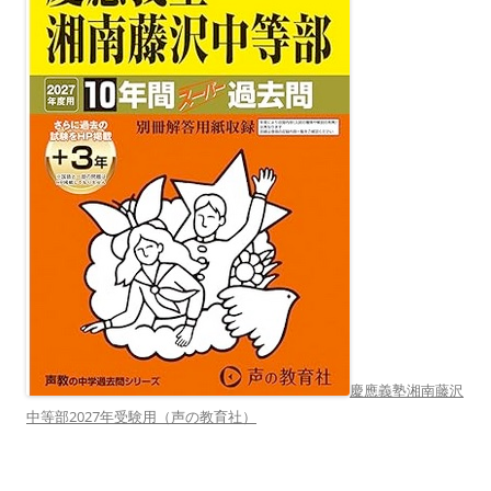
慶應義塾湘南藤沢
中等部2027年受験用（声の教育社）