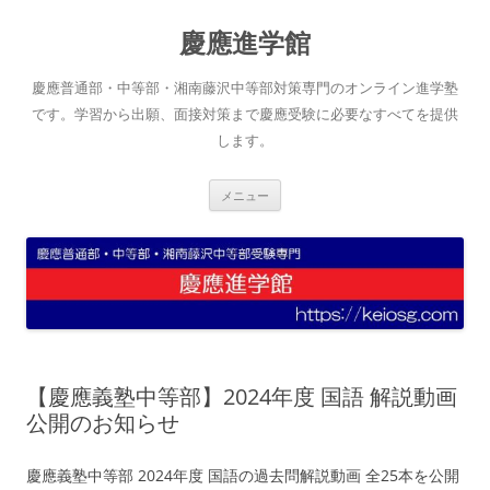
コ
ン
慶應進学館
テ
ン
ツ
へ
慶應普通部・中等部・湘南藤沢中等部対策専門のオンライン進学塾
ス
キ
です。学習から出願、面接対策まで慶應受験に必要なすべてを提供
ッ
します。
プ
メニュー
【慶應義塾中等部】2024年度 国語 解説動画
公開のお知らせ
慶應義塾中等部 2024年度 国語の過去問解説動画 全25本を公開