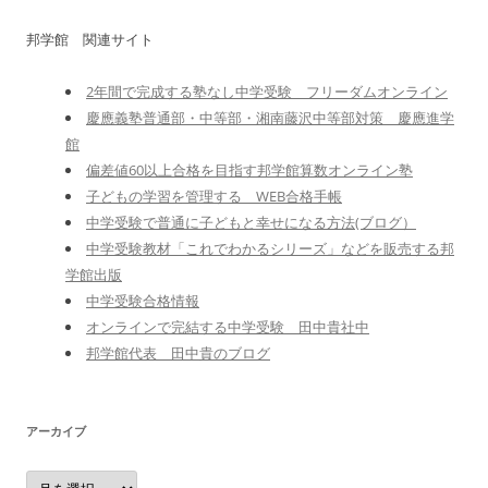
邦学館 関連サイト
2年間で完成する塾なし中学受験 フリーダムオンライン
慶應義塾普通部・中等部・湘南藤沢中等部対策 慶應進学
館
偏差値60以上合格を目指す邦学館算数オンライン塾
子どもの学習を管理する WEB合格手帳
中学受験で普通に子どもと幸せになる方法(ブログ）
中学受験教材「これでわかるシリーズ」などを販売する邦
学館出版
中学受験合格情報
オンラインで完結する中学受験 田中貴社中
邦学館代表 田中貴のブログ
アーカイブ
ア