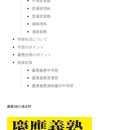
中等部算数
普通部理科
普通部算数
湘南理科
湘南算数
学校生活について
学習のポイント
慶應合格のポイント
面接対策
慶應義塾中等部
慶應義塾普通部
慶應義塾湘南藤沢中等部
慶應3校の過去問