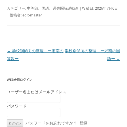
カテゴリー:
中等部
、
国語
、
過去問解説動画
| 投稿日:
2026年7月6日
|
投稿者:
edit-master
投
←
学校別傾向の整理 ー湘南の
学校別傾向の整理 ー湘南の国
稿
算数ー
語ー
→
ナ
ビ
WEB会員ログイン
ゲ
ー
ユーザー名またはメールアドレス
シ
パスワード
ョ
ン
パスワードをお忘れですか？
登録