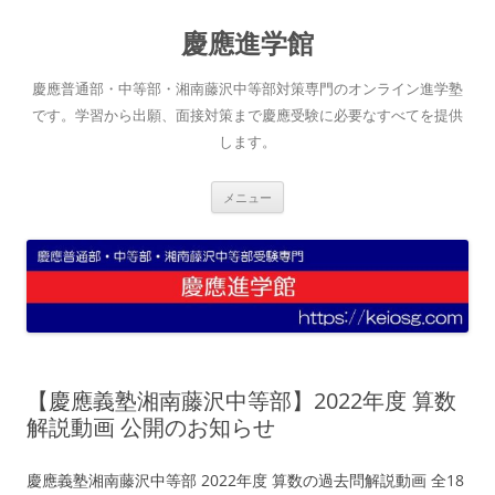
コ
ン
慶應進学館
テ
ン
ツ
へ
慶應普通部・中等部・湘南藤沢中等部対策専門のオンライン進学塾
ス
キ
です。学習から出願、面接対策まで慶應受験に必要なすべてを提供
ッ
します。
プ
メニュー
【慶應義塾湘南藤沢中等部】2022年度 算数
解説動画 公開のお知らせ
慶應義塾湘南藤沢中等部 2022年度 算数の過去問解説動画 全18