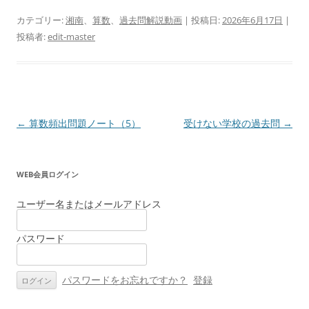
カテゴリー:
湘南
、
算数
、
過去問解説動画
| 投稿日:
2026年6月17日
|
投稿者:
edit-master
投
←
算数頻出問題ノート（5）
受けない学校の過去問
→
稿
ナ
WEB会員ログイン
ビ
ゲ
ユーザー名またはメールアドレス
ー
パスワード
シ
ョ
ン
パスワードをお忘れですか？
登録