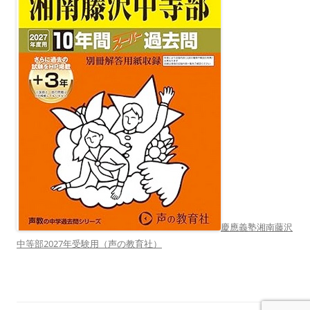
慶應義塾湘南藤沢
中等部2027年受験用（声の教育社）