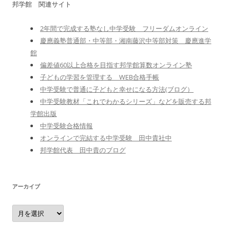
邦学館 関連サイト
2年間で完成する塾なし中学受験 フリーダムオンライン
慶應義塾普通部・中等部・湘南藤沢中等部対策 慶應進学
館
偏差値60以上合格を目指す邦学館算数オンライン塾
子どもの学習を管理する WEB合格手帳
中学受験で普通に子どもと幸せになる方法(ブログ）
中学受験教材「これでわかるシリーズ」などを販売する邦
学館出版
中学受験合格情報
オンラインで完結する中学受験 田中貴社中
邦学館代表 田中貴のブログ
アーカイブ
ア
ー
カ