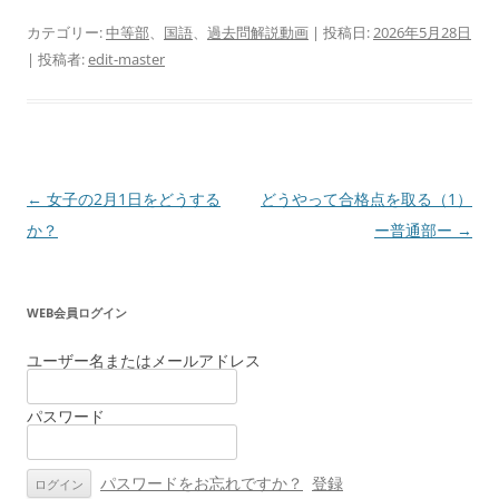
カテゴリー:
中等部
、
国語
、
過去問解説動画
| 投稿日:
2026年5月28日
|
投稿者:
edit-master
投
←
女子の2月1日をどうする
どうやって合格点を取る（1）
稿
か？
ー普通部ー
→
ナ
ビ
WEB会員ログイン
ゲ
ー
ユーザー名またはメールアドレス
シ
パスワード
ョ
ン
パスワードをお忘れですか？
登録