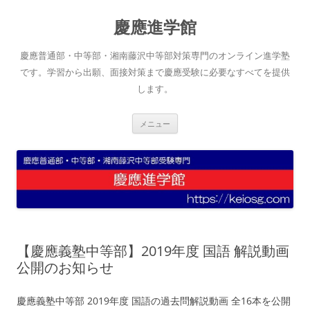
コ
ン
慶應進学館
テ
ン
ツ
へ
慶應普通部・中等部・湘南藤沢中等部対策専門のオンライン進学塾
ス
キ
です。学習から出願、面接対策まで慶應受験に必要なすべてを提供
ッ
します。
プ
メニュー
【慶應義塾中等部】2019年度 国語 解説動画
公開のお知らせ
慶應義塾中等部 2019年度 国語の過去問解説動画 全16本を公開