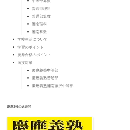
中等部算数
普通部理科
普通部算数
湘南理科
湘南算数
学校生活について
学習のポイント
慶應合格のポイント
面接対策
慶應義塾中等部
慶應義塾普通部
慶應義塾湘南藤沢中等部
慶應3校の過去問