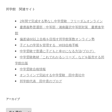
邦学館 関連サイト
2年間で完成する塾なし中学受験 フリーダムオンライン
慶應義塾普通部・中等部・湘南藤沢中等部対策 慶應進学
館
偏差値60以上合格を目指す邦学館算数オンライン塾
子どもの学習を管理する WEB合格手帳
中学受験で普通に子どもと幸せになる方法(ブログ）
中学受験教材「これでわかるシリーズ」などを販売する邦
学館出版
中学受験合格情報
オンラインで完結する中学受験 田中貴社中
邦学館代表 田中貴のブログ
アーカイブ
ア