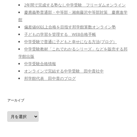
2年間で完成する塾なし中学受験 フリーダムオンライン
慶應義塾普通部・中等部・湘南藤沢中等部対策 慶應進学
館
偏差値60以上合格を目指す邦学館算数オンライン塾
子どもの学習を管理する WEB合格手帳
中学受験で普通に子どもと幸せになる方法(ブログ）
中学受験教材「これでわかるシリーズ」などを販売する邦
学館出版
中学受験合格情報
オンラインで完結する中学受験 田中貴社中
邦学館代表 田中貴のブログ
アーカイブ
ア
ー
カ
イ
ブ