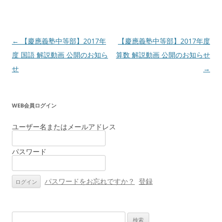
投
←
【慶應義塾中等部】2017年
【慶應義塾中等部】2017年度
稿
度 国語 解説動画 公開のお知ら
算数 解説動画 公開のお知らせ
ナ
せ
→
ビ
ゲ
WEB会員ログイン
ー
シ
ユーザー名またはメールアドレス
ョ
パスワード
ン
パスワードをお忘れですか？
登録
検