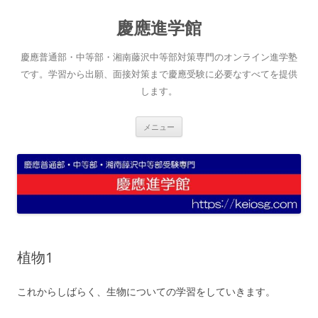
コ
ン
慶應進学館
テ
ン
ツ
へ
慶應普通部・中等部・湘南藤沢中等部対策専門のオンライン進学塾
ス
キ
です。学習から出願、面接対策まで慶應受験に必要なすべてを提供
ッ
します。
プ
メニュー
植物1
これからしばらく、生物についての学習をしていきます。