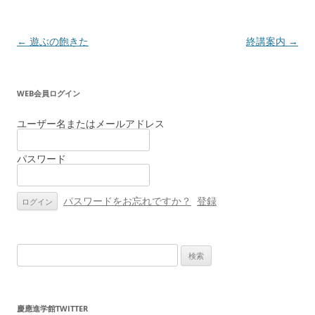
投
←
遊ぶの飽きた
終講案内
→
稿
ナ
WEB会員ログイン
ビ
ゲ
ユーザー名またはメールアドレス
ー
パスワード
シ
ョ
ン
パスワードをお忘れですか？
登録
検
索:
慶應進学館TWITTER