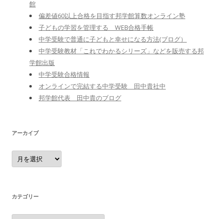
館
偏差値60以上合格を目指す邦学館算数オンライン塾
子どもの学習を管理する WEB合格手帳
中学受験で普通に子どもと幸せになる方法(ブログ）
中学受験教材「これでわかるシリーズ」などを販売する邦
学館出版
中学受験合格情報
オンラインで完結する中学受験 田中貴社中
邦学館代表 田中貴のブログ
アーカイブ
ア
ー
カ
イ
ブ
カテゴリー
カ