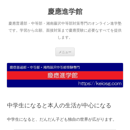
コ
ン
慶應進学館
テ
ン
ツ
へ
慶應普通部・中等部・湘南藤沢中等部対策専門のオンライン進学塾
ス
キ
です。学習から出願、面接対策まで慶應受験に必要なすべてを提供
ッ
します。
プ
メニュー
中学生になると本人の生活が中心になる
中学生になると、だんだん子ども独自の世界が広がります。